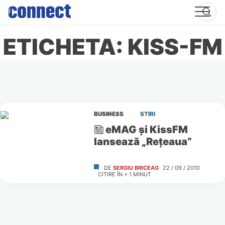
Skip
to
content
ETICHETA: KISS-FM
BUSINESS
STIRI
eMAG şi KissFM
lansează „Reţeaua”
DE
SERGIU BRICEAG
22 / 09 / 2010
CITIRE ÎN
< 1
MINUT