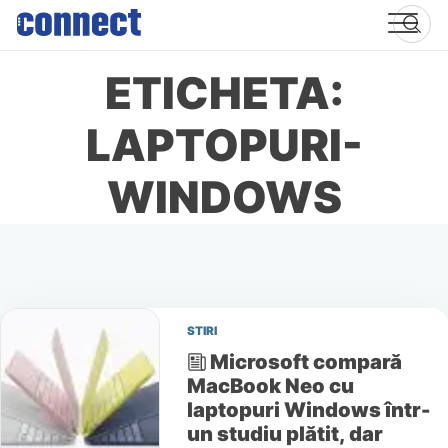
Skip
to
content
ETICHETA:
LAPTOPURI-
WINDOWS
STIRI
Microsoft compară
MacBook Neo cu
laptopuri Windows într-
un studiu plătit, dar