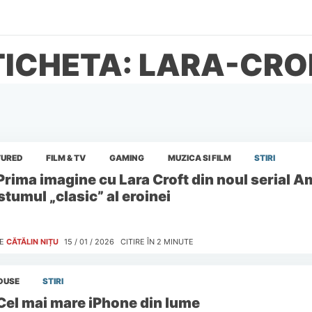
TICHETA: LARA-CRO
TURED
FILM & TV
GAMING
MUZICA SI FILM
STIRI
Prima imagine cu Lara Croft din noul serial 
stumul „clasic” al eroinei
E
CĂTĂLIN NIȚU
15 / 01 / 2026
CITIRE ÎN
2
MINUTE
DUSE
STIRI
Cel mai mare iPhone din lume