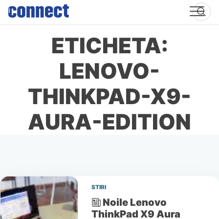
Skip
to
content
ETICHETA:
LENOVO-
THINKPAD-X9-
AURA-EDITION
STIRI
Noile Lenovo
ThinkPad X9 Aura