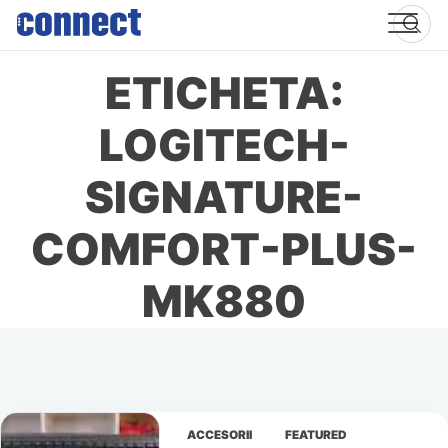
Skip
to
content
ETICHETA:
LOGITECH-
SIGNATURE-
COMFORT-PLUS-
MK880
ACCESORII
FEATURED