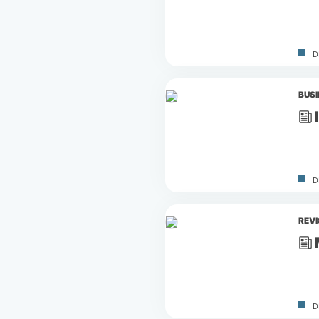
D
BUS
D
REV
D