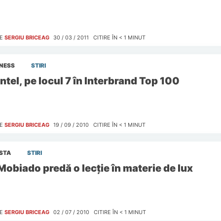
E
SERGIU BRICEAG
30 / 03 / 2011
CITIRE ÎN
< 1
MINUT
INESS
STIRI
Intel, pe locul 7 în Interbrand Top 100
E
SERGIU BRICEAG
19 / 09 / 2010
CITIRE ÎN
< 1
MINUT
ISTA
STIRI
Mobiado predă o lecţie în materie de lux
E
SERGIU BRICEAG
02 / 07 / 2010
CITIRE ÎN
< 1
MINUT