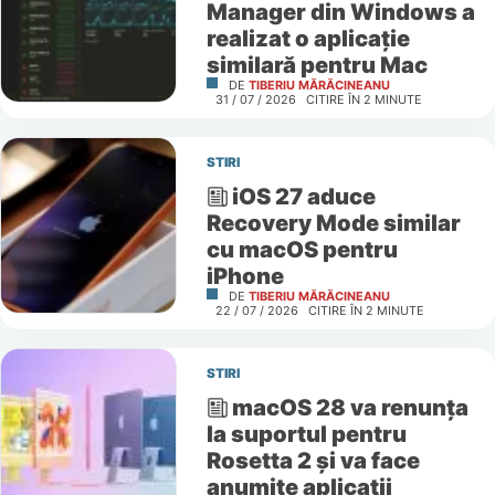
Manager din Windows a
realizat o aplicație
similară pentru Mac
DE
TIBERIU MĂRĂCINEANU
31 / 07 / 2026
CITIRE ÎN
2
MINUTE
STIRI
iOS 27 aduce
Recovery Mode similar
cu macOS pentru
iPhone
DE
TIBERIU MĂRĂCINEANU
22 / 07 / 2026
CITIRE ÎN
2
MINUTE
STIRI
macOS 28 va renunța
la suportul pentru
Rosetta 2 și va face
anumite aplicații