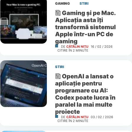
GAMING
STIRI
Gaming și pe Mac.
Aplicația asta îți
transformă sistemul
Apple într-un PC de
gaming
DE
CĂTĂLIN NIȚU
16 / 02 / 2026
CITIRE ÎN
2
MINUTE
STIRI
OpenAI a lansat o
aplicație pentru
programare cu AI:
Codex poate lucra în
paralel la mai multe
proiecte
DE
CĂTĂLIN NIȚU
03 / 02 / 2026
CITIRE ÎN
2
MINUTE