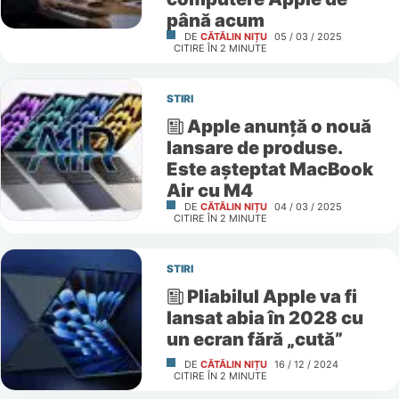
până acum
DE
CĂTĂLIN NIȚU
05 / 03 / 2025
CITIRE ÎN
2
MINUTE
STIRI
Apple anunță o nouă
lansare de produse.
Este așteptat MacBook
Air cu M4
DE
CĂTĂLIN NIȚU
04 / 03 / 2025
CITIRE ÎN
2
MINUTE
STIRI
Pliabilul Apple va fi
lansat abia în 2028 cu
un ecran fără „cută”
DE
CĂTĂLIN NIȚU
16 / 12 / 2024
CITIRE ÎN
2
MINUTE