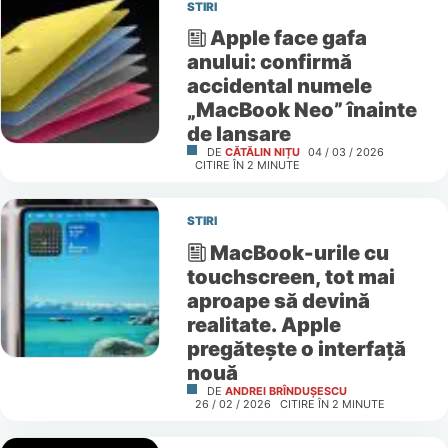
STIRI
Apple face gafa
anului: confirmă
accidental numele
„MacBook Neo” înainte
de lansare
DE
CĂTĂLIN NIȚU
04 / 03 / 2026
CITIRE ÎN
2
MINUTE
STIRI
MacBook-urile cu
touchscreen, tot mai
aproape să devină
realitate. Apple
pregătește o interfață
nouă
DE
ANDREI BRÎNDUȘESCU
26 / 02 / 2026
CITIRE ÎN
2
MINUTE