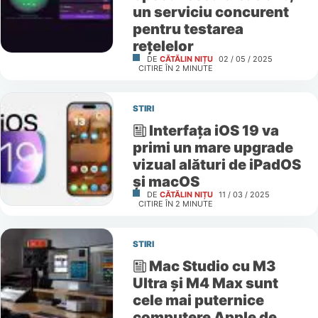
un serviciu concurent
pentru testarea
rețelelor
DE
CĂTĂLIN NIȚU
02 / 05 / 2025
CITIRE ÎN
2
MINUTE
STIRI
Interfața iOS 19 va
primi un mare upgrade
vizual alături de iPadOS
și macOS
DE
CĂTĂLIN NIȚU
11 / 03 / 2025
CITIRE ÎN
2
MINUTE
STIRI
Mac Studio cu M3
Ultra și M4 Max sunt
cele mai puternice
computere Apple de