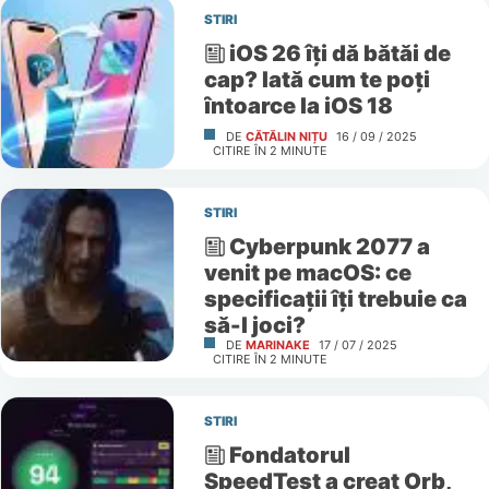
STIRI
iOS 26 îți dă bătăi de
cap? Iată cum te poți
întoarce la iOS 18
DE
CĂTĂLIN NIȚU
16 / 09 / 2025
CITIRE ÎN
2
MINUTE
STIRI
Cyberpunk 2077 a
venit pe macOS: ce
specificații îți trebuie ca
să-l joci?
DE
MARINAKE
17 / 07 / 2025
CITIRE ÎN
2
MINUTE
STIRI
Fondatorul
SpeedTest a creat Orb,