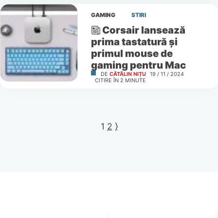
GAMING
STIRI
Corsair lansează
prima tastatură și
primul mouse de
gaming pentru Mac
DE
CĂTĂLIN NIȚU
19 / 11 / 2024
CITIRE ÎN
2
MINUTE
1
2
⟩