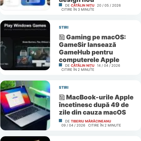
DE
CĂTĂLIN NIȚU
20 / 05 / 2026
CITIRE ÎN
3
MINUTE
STIRI
Gaming pe macOS:
GameSir lansează
GameHub pentru
computerele Apple
DE
CĂTĂLIN NIȚU
14 / 04 / 2026
CITIRE ÎN
2
MINUTE
STIRI
MacBook-urile Apple
încetinesc după 49 de
zile din cauza macOS
DE
TIBERIU MĂRĂCINEANU
09 / 04 / 2026
CITIRE ÎN
2
MINUTE