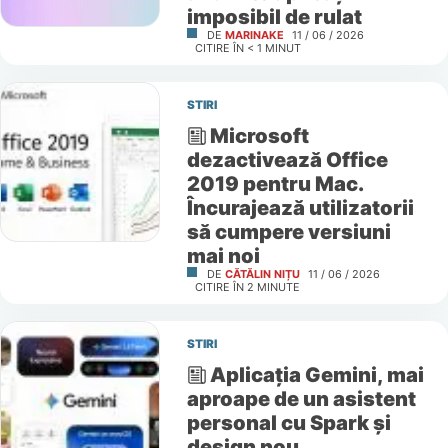
imposibil de rulat
DE
MARINAKE
11 / 06 / 2026
CITIRE ÎN
< 1
MINUT
STIRI
Microsoft
dezactivează Office
2019 pentru Mac.
Încurajează utilizatorii
să cumpere versiuni
mai noi
DE
CĂTĂLIN NIȚU
11 / 06 / 2026
CITIRE ÎN
2
MINUTE
STIRI
Aplicația Gemini, mai
aproape de un asistent
personal cu Spark și
design nou