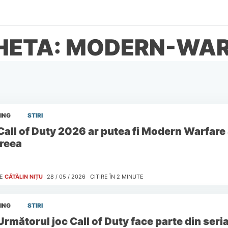
HETA: MODERN-WA
ING
STIRI
Call of Duty 2026 ar putea fi Modern Warfare 
reea
E
CĂTĂLIN NIȚU
28 / 05 / 2026
CITIRE ÎN
2
MINUTE
ING
STIRI
Următorul joc Call of Duty face parte din ser