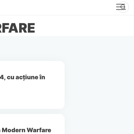
RFARE
4, cu acțiune în
ia Modern Warfare