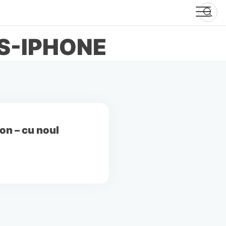
S-IPHONE
on – cu noul