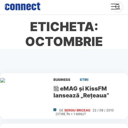
Skip
to
content
ETICHETA:
OCTOMBRIE
BUSINESS
STIRI
eMAG şi KissFM
lansează „Reţeaua”
DE
SERGIU BRICEAG
22 / 09 / 2010
CITIRE ÎN
< 1
MINUT