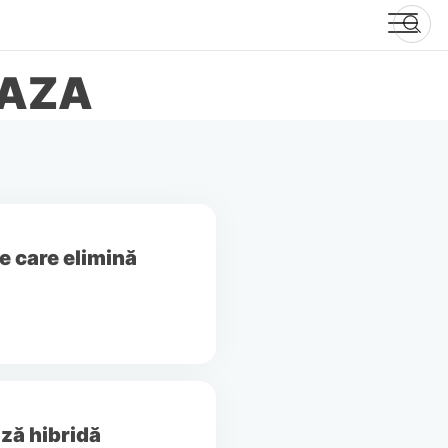
BAZA
e care elimină
ză hibridă