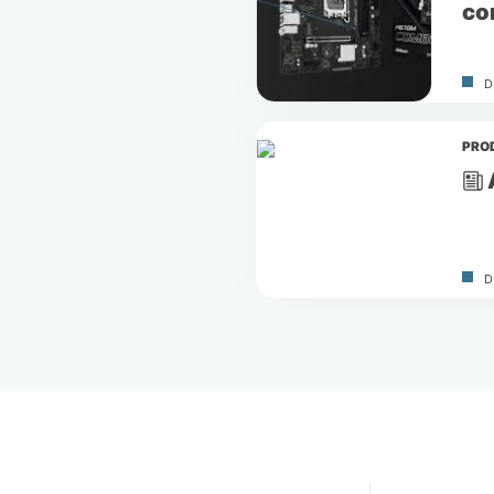
co
D
PRO
D