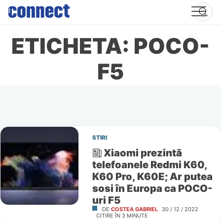
Skip
to
content
ETICHETA: POCO-
F5
STIRI
Xiaomi prezintă
telefoanele Redmi K60,
K60 Pro, K60E; Ar putea
sosi în Europa ca POCO-
uri F5
DE
COSTEA GABRIEL
30 / 12 / 2022
CITIRE ÎN
3
MINUTE