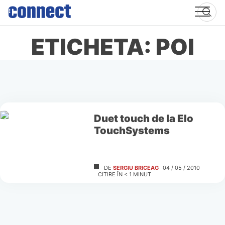
Skip
to
content
ETICHETA: POI
Duet touch de la Elo
TouchSystems
DE
SERGIU BRICEAG
04 / 05 / 2010
CITIRE ÎN
< 1
MINUT