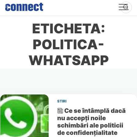
Skip
to
content
ETICHETA:
POLITICA-
WHATSAPP
STIRI
Ce se întâmplă dacă
nu accepți noile
schimbări ale politicii
de confidențialitate