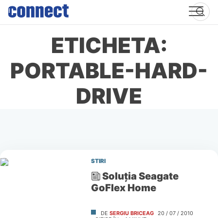
Skip
to
content
ETICHETA:
PORTABLE-HARD-
DRIVE
STIRI
Soluţia Seagate
GoFlex Home
DE
SERGIU BRICEAG
20 / 07 / 2010