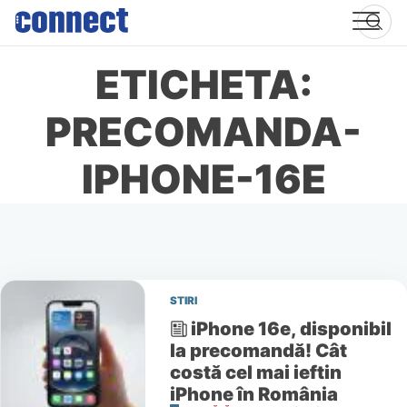
Skip
to
content
ETICHETA:
PRECOMANDA-
IPHONE-16E
STIRI
iPhone 16e, disponibil
la precomandă! Cât
costă cel mai ieftin
iPhone în România