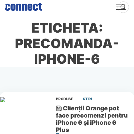
Skip
to
content
ETICHETA:
PRECOMANDA-
IPHONE-6
PRODUSE
STIRI
Clienții Orange pot
face precomenzi pentru
iPhone 6 și iPhone 6
Plus