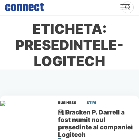
Skip
to
content
ETICHETA:
PRESEDINTELE-
LOGITECH
BUSINESS
STIRI
Bracken P. Darrell a
fost numit noul
preşedinte al companiei
Logitech