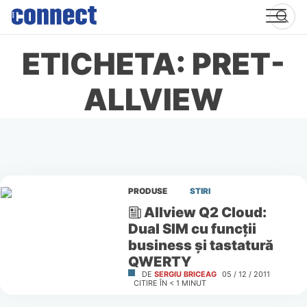
Skip
to
content
ETICHETA: PRET-
ALLVIEW
PRODUSE
STIRI
Allview Q2 Cloud:
Dual SIM cu funcţii
business şi tastatură
QWERTY
DE
SERGIU BRICEAG
05 / 12 / 2011
CITIRE ÎN
< 1
MINUT