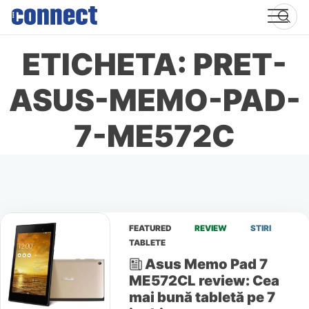
Skip
to
content
ETICHETA: PRET-
ASUS-MEMO-PAD-
7-ME572C
FEATURED
REVIEW
STIRI
TABLETE
Asus Memo Pad 7
ME572CL review: Cea
mai bună tabletă pe 7