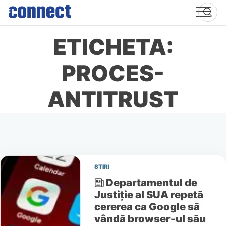
Skip
to
content
ETICHETA:
PROCES-
ANTITRUST
STIRI
Departamentul de
Justiție al SUA repetă
cererea ca Google să
vândă browser-ul său