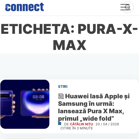
Skip
to
content
ETICHETA: PURA-X-
MAX
STIRI
Huawei lasă Apple și
Samsung în urmă:
lansează Pura X Max,
primul „wide fold”
DE
CĂTĂLIN NIȚU
20 / 04 / 2026
CITIRE ÎN
3
MINUTE