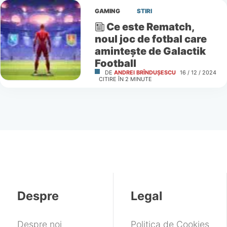
GAMING
STIRI
Ce este Rematch,
noul joc de fotbal care
amintește de Galactik
Football
DE
ANDREI BRÎNDUȘESCU
16 / 12 / 2024
CITIRE ÎN
2
MINUTE
Despre
Legal
Despre noi
Politica de Cookies