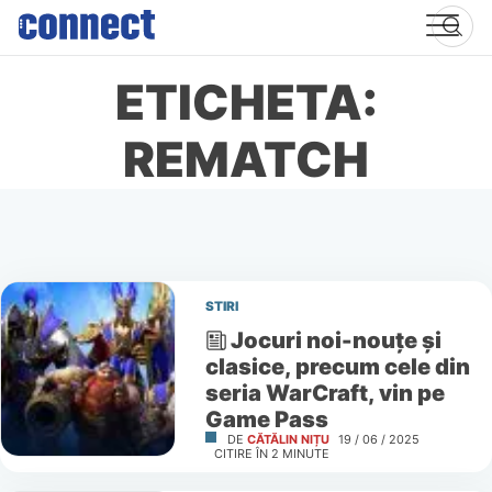
Skip
to
content
ETICHETA:
REMATCH
STIRI
Jocuri noi-nouțe și
clasice, precum cele din
seria WarCraft, vin pe
Game Pass
DE
CĂTĂLIN NIȚU
19 / 06 / 2025
CITIRE ÎN
2
MINUTE