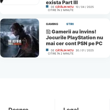
exista Part III
DE
CĂTĂLIN NIȚU
10 / 04 / 2025
CITIRE ÎN
2
MINUTE
GAMING
STIRI
Gamerii au învins!
Jocurile PlayStation nu
mai cer cont PSN pe PC
DE
CĂTĂLIN NIȚU
30 / 01 / 2025
CITIRE ÎN
2
MINUTE
Despre
Legal