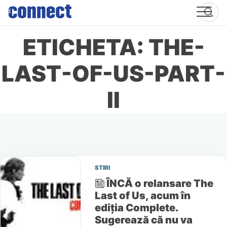
Skip
to
content
ETICHETA: THE-
LAST-OF-US-PART-
II
STIRI
ÎNCĂ o relansare The
Last of Us, acum în
ediția Complete.
Sugerează că nu va