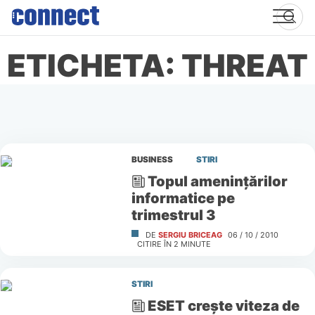
Skip
to
content
ETICHETA: THREAT
BUSINESS
STIRI
Topul ameninţărilor
informatice pe
trimestrul 3
DE
SERGIU BRICEAG
06 / 10 / 2010
CITIRE ÎN
2
MINUTE
STIRI
ESET creşte viteza de