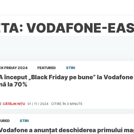
ETA: VODAFONE-EA
K FRIDAY 2024
FEATURED
STIRI
A început „Black Friday pe bune” la Vodafone
nă la 70%
E
CĂTĂLIN NIȚU
01 / 11 / 2024
CITIRE ÎN
3
MINUTE
TURED
STIRI
Vodafone a anunțat deschiderea primului m