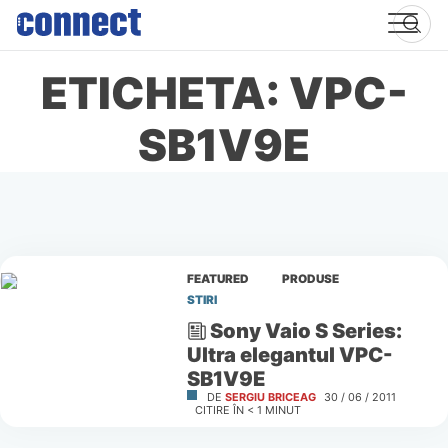
Skip
to
content
ETICHETA: VPC-
SB1V9E
FEATURED
PRODUSE
STIRI
Sony Vaio S Series:
Ultra elegantul VPC-
SB1V9E
DE
SERGIU BRICEAG
30 / 06 / 2011
CITIRE ÎN
< 1
MINUT