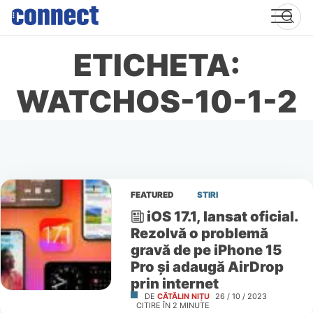
Skip
to
content
ETICHETA:
WATCHOS-10-1-2
FEATURED
STIRI
iOS 17.1, lansat oficial.
Rezolvă o problemă
gravă de pe iPhone 15
Pro și adaugă AirDrop
prin internet
DE
CĂTĂLIN NIȚU
26 / 10 / 2023
CITIRE ÎN
2
MINUTE