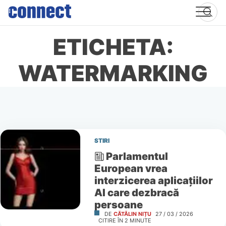
Skip
to
content
ETICHETA:
WATERMARKING
STIRI
Parlamentul
European vrea
interzicerea aplicațiilor
AI care dezbracă
persoane
DE
CĂTĂLIN NIȚU
27 / 03 / 2026
CITIRE ÎN
2
MINUTE