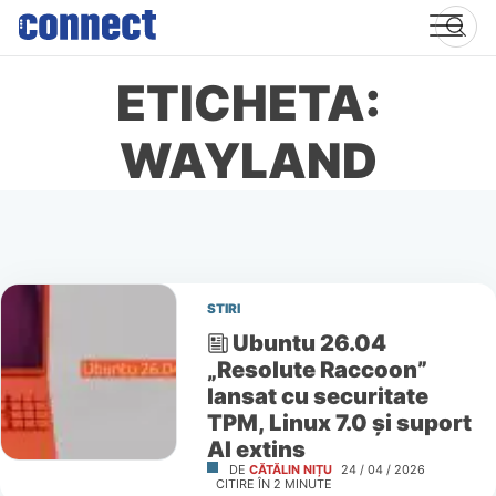
Skip
to
content
ETICHETA:
WAYLAND
STIRI
Ubuntu 26.04
„Resolute Raccoon”
lansat cu securitate
TPM, Linux 7.0 și suport
AI extins
DE
CĂTĂLIN NIȚU
24 / 04 / 2026
CITIRE ÎN
2
MINUTE