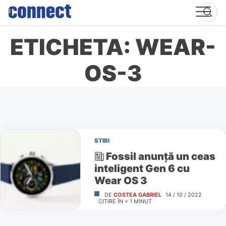
Skip
to
content
ETICHETA: WEAR-
OS-3
STIRI
Fossil anunţă un ceas
inteligent Gen 6 cu
Wear OS 3
DE
COSTEA GABRIEL
14 / 10 / 2022
CITIRE ÎN
< 1
MINUT