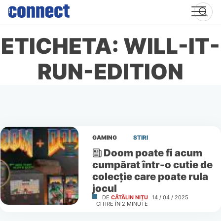
Skip
to
content
ETICHETA: WILL-IT-
RUN-EDITION
GAMING
STIRI
Doom poate fi acum
cumpărat într-o cutie de
colecție care poate rula
jocul
DE
CĂTĂLIN NIȚU
14 / 04 / 2025
CITIRE ÎN
2
MINUTE