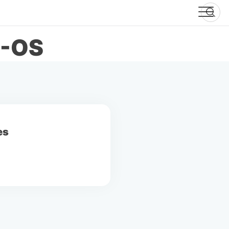
8-OS
es