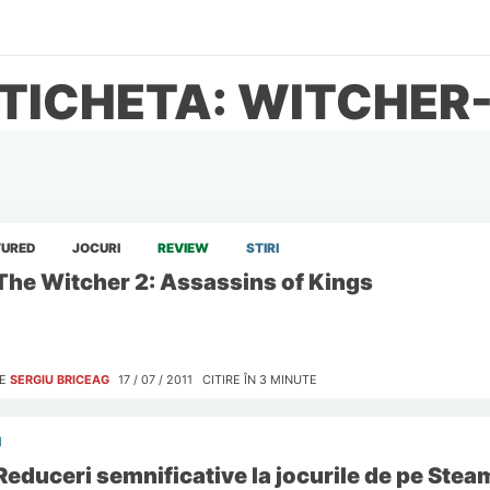
TICHETA: WITCHER
TURED
JOCURI
REVIEW
STIRI
The Witcher 2: Assassins of Kings
E
SERGIU BRICEAG
17 / 07 / 2011
CITIRE ÎN
3
MINUTE
I
Reduceri semnificative la jocurile de pe Stea