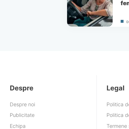
fe
D
Despre
Legal
Despre noi
Politica 
Publicitate
Politica d
Echipa
Termene ș