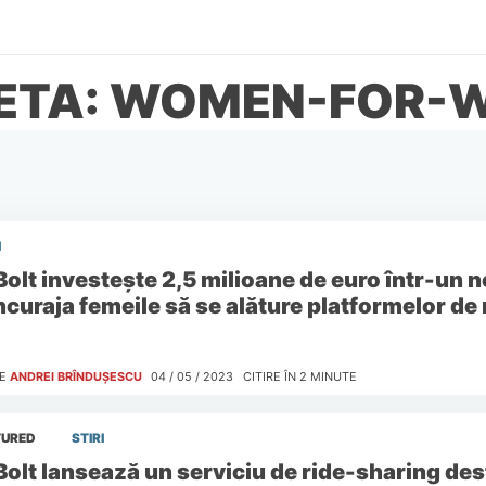
HETA: WOMEN-FOR-
I
Bolt investește 2,5 milioane de euro într-un
ncuraja femeile să se alăture platformelor de 
E
ANDREI BRÎNDUȘESCU
04 / 05 / 2023
CITIRE ÎN
2
MINUTE
TURED
STIRI
Bolt lansează un serviciu de ride-sharing des