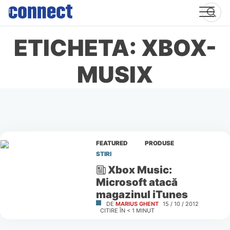
Skip
to
content
ETICHETA: XBOX-
MUSIX
FEATURED
PRODUSE
STIRI
Xbox Music:
Microsoft atacă
magazinul iTunes
DE
MARIUS GHENT
15 / 10 / 2012
CITIRE ÎN
< 1
MINUT