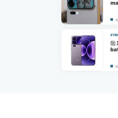
mai
D
STIR
ba
D