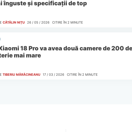
 înguste și specificații de top
E
CĂTĂLIN NIȚU
26 / 05 / 2026
CITIRE ÎN
2
MINUTE
I
Xiaomi 18 Pro va avea două camere de 200 de
terie mai mare
E
TIBERIU MĂRĂCINEANU
17 / 03 / 2026
CITIRE ÎN
2
MINUTE