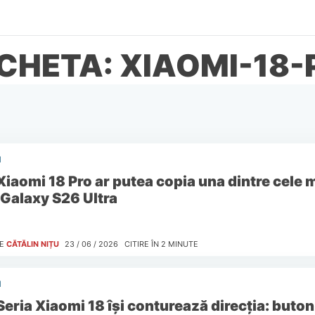
ICHETA: XIAOMI-18-
I
Xiaomi 18 Pro ar putea copia una dintre cele ma
 Galaxy S26 Ultra
E
CĂTĂLIN NIȚU
23 / 06 / 2026
CITIRE ÎN
2
MINUTE
I
Seria Xiaomi 18 își conturează direcția: buton