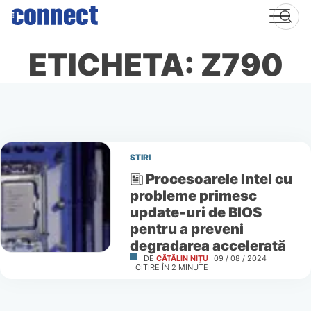
Skip
to
content
ETICHETA: Z790
STIRI
Procesoarele Intel cu
probleme primesc
update-uri de BIOS
pentru a preveni
degradarea accelerată
DE
CĂTĂLIN NIȚU
09 / 08 / 2024
CITIRE ÎN
2
MINUTE