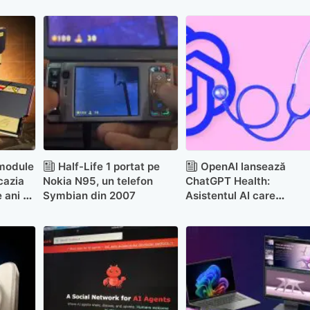
module
Half-Life 1 portat pe
OpenAI lansează
cazia
Nokia N95, un telefon
ChatGPT Health:
 ani a
Symbian din 2007
Asistentul AI care
s
interpretează analizele
medicale