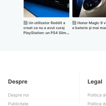
Un utilizator Reddit a
Honor Magic 9 v
creat ce nu a avut curaj
o baterie și mai ma
PlayStation: un PS4 Slim
portabil
Despre
Legal
Despre noi
Politica 
Publicitate
Politica d