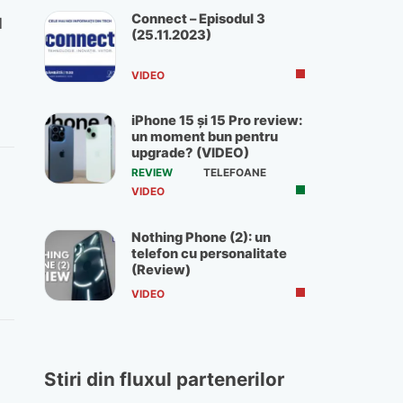
Connect – Episodul 3
1
(25.11.2023)
VIDEO
iPhone 15 și 15 Pro review:
un moment bun pentru
upgrade? (VIDEO)
REVIEW
TELEFOANE
VIDEO
Nothing Phone (2): un
telefon cu personalitate
(Review)
VIDEO
Stiri din fluxul partenerilor