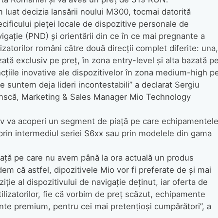
 luat decizia lansării noului M300, tocmai datorită
cificului pieţei locale de dispozitive personale de
igaţie (PND) şi orientării din ce în ce mai pregnante a
lizatorilor români către două direcţii complet diferite: una,
ată exclusiv pe preţ, în zona entry-level şi alta bazată p
cţiile inovative ale dispozitivelor în zona medium-high p
e suntem deja lideri incontestabili” a declarat Sergiu
nscă, Marketing & Sales Manager Mio Technology
tiv va acoperi un segment de piaţă pe care echipamentel
prin intermediul seriei S6xx sau prin modelele din gama
ţă pe care nu avem până la ora actuală un produs
m că astfel, dipozitivele Mio vor fi preferate de şi mai
ţie al dispozitivului de navigaţie deţinut, iar oferta de
lizatorilor, fie că vorbim de preţ scăzut, echipamente
nte premium, pentru cei mai pretenţioşi cumpărători”, a