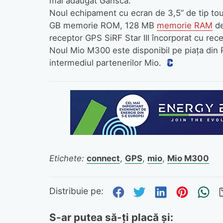
mai adăugat Ganscă.
Noul echipament cu ecran de 3,5” de tip tou
GB memorie ROM, 128 MB
memorie RAM
de
receptor GPS SiRF Star III încorporat cu rec
Noul Mio M300 este disponibil pe piaţa din 
intermediul partenerilor Mio.
Etichete:
connect
,
GPS
,
mio
,
Mio M300
Distribuie pe Fa
Distribuie pe 
Distribuie
Distri
Tr
Distribuie pe:
S-ar putea să-ți placă și: