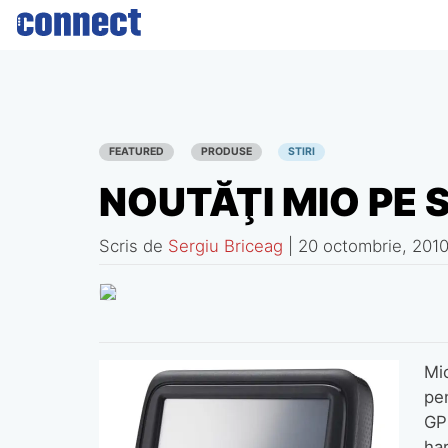
Skip
to
content
FEATURED
PRODUSE
STIRI
NOUTĂŢI MIO PE
Scris de
Sergiu Briceag
|
20 octombrie, 201
Mi
pe
GPS
ha