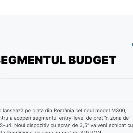
 SEGMENTUL BUDGET
0
o lansează pe piaţa din România cel noul model M300,
ntru a acoperi segmentul entry-level de preţ în zona de
-uri. Noul dispozitiv cu ecran de 3,5” va veni echipat cu
rta României şi va avea un preţ de 319 RON.