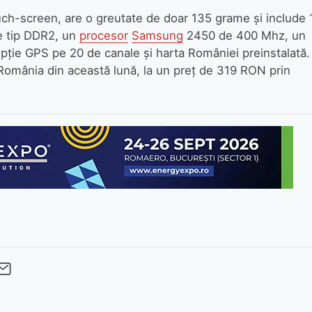
ch-screen, are o greutate de doar 135 grame şi include 
 tip DDR2, un
procesor
Samsung
2450 de 400 Mhz, un
epţie GPS pe 20 de canale şi harta României preinstalată.
România din această lună, la un preţ de 319 RON prin
cebook
Twitter
 pe LinkedIn
buie pe Pinterest
imite prin whatsapp
Trimite pe Email