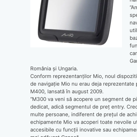
“Am
spe
nav
uti
baz
fun
car
Ga
România şi Ungaria.
Conform reprezentanţilor Mio, noul dispozi
de navigaţie Mio nu erau deja reprezentate 
M400, lansată în august 2009.
“M300 va veni să acopere un segment de pia
dedicat, adică segmentul de preţ entry. Crede
multe persoane, indiferent de preţul de achizi
echipamente Mio va acoperi toate nevoile uti
accesibile cu funcţii inovative sau echipame