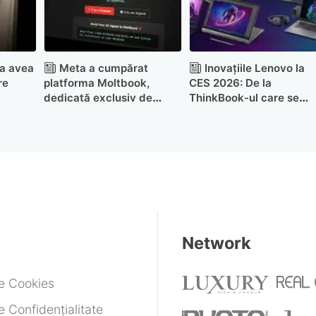
a avea
Meta a cumpărat
Inovațiile Lenovo la
re
platforma Moltbook,
CES 2026: De la
dedicată exclusiv de
ThinkBook-ul care se
agenților AI
răsucește singur la seria
ThinkPad X1 reproiectat
Network
de Cookies
e Confidențialitate