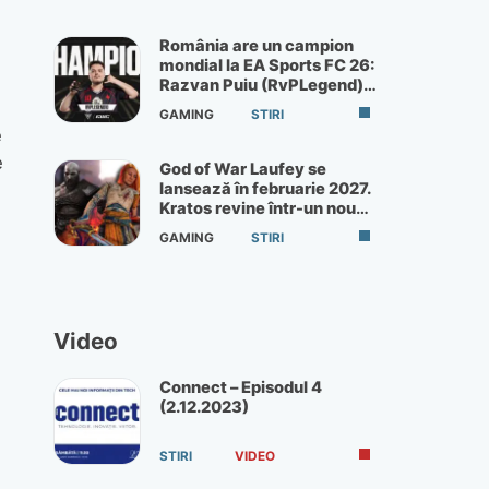
România are un campion
mondial la EA Sports FC 26:
Razvan Puiu (RvPLegend)
câștigă turneul de la Paris
GAMING
STIRI
e
e
God of War Laufey se
lansează în februarie 2027.
Kratos revine într-un nou
God of War
GAMING
STIRI
e
Video
Connect – Episodul 4
(2.12.2023)
STIRI
VIDEO