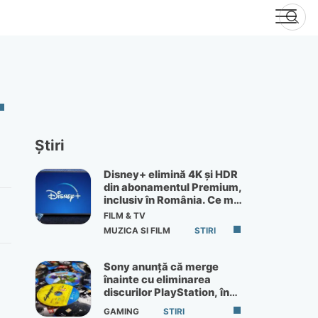
Știri
Disney+ elimină 4K și HDR
din abonamentul Premium,
inclusiv în România. Ce mai
primești de 60 lei pe lună
FILM & TV
MUZICA SI FILM
STIRI
Sony anunță că merge
înainte cu eliminarea
discurilor PlayStation, în
ciuda protestelor
GAMING
STIRI