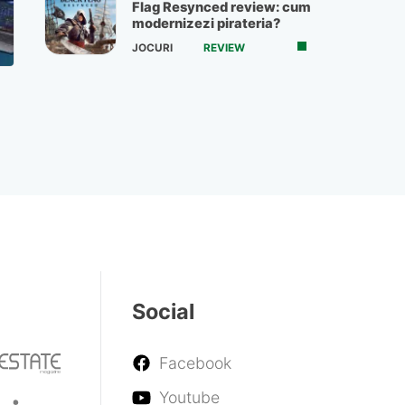
Flag Resynced review: cum
modernizezi pirateria?
JOCURI
REVIEW
ă
Social
Facebook
Youtube