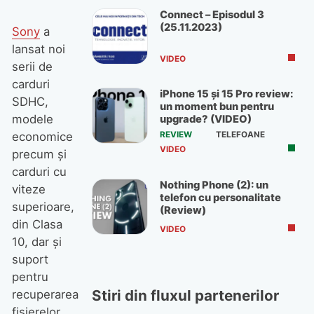
Connect – Episodul 3
(25.11.2023)
Sony
a
lansat noi
VIDEO
serii de
carduri
iPhone 15 și 15 Pro review:
SDHC,
un moment bun pentru
modele
upgrade? (VIDEO)
economice
REVIEW
TELEFOANE
VIDEO
precum şi
carduri cu
Nothing Phone (2): un
viteze
telefon cu personalitate
superioare,
(Review)
din Clasa
VIDEO
10, dar şi
suport
pentru
Stiri din fluxul partenerilor
recuperarea
fişierelor