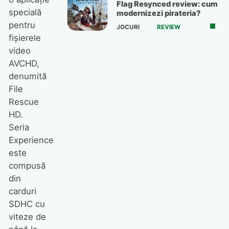
Flag Resynced review: cum
specială
modernizezi pirateria?
pentru
JOCURI
REVIEW
fişierele
video
AVCHD,
denumită
File
Rescue
HD.
Seria
Experience
este
compusă
din
carduri
SDHC cu
viteze de