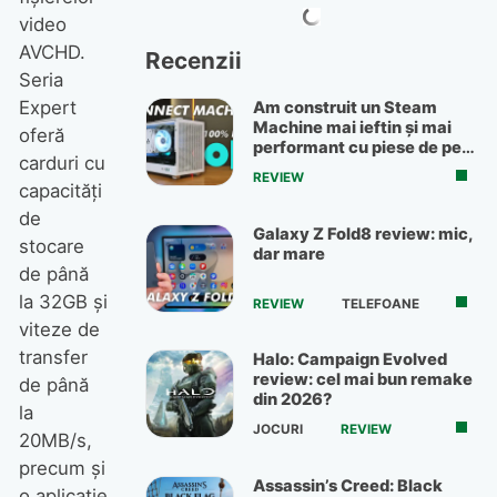
video
AVCHD.
Recenzii
Seria
Expert
Am construit un Steam
Machine mai ieftin și mai
oferă
performant cu piese de pe
carduri cu
OLX
REVIEW
capacităţi
de
Galaxy Z Fold8 review: mic,
stocare
dar mare
de până
la 32GB şi
REVIEW
TELEFOANE
viteze de
transfer
Halo: Campaign Evolved
review: cel mai bun remake
de până
din 2026?
la
JOCURI
REVIEW
20MB/s,
precum şi
Assassin’s Creed: Black
o aplicaţie