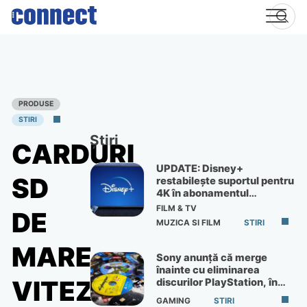
Skip
to
content
PRODUSE
STIRI
Știri
CARDURI
UPDATE: Disney+
SD
restabilește suportul pentru
4K în abonamentul
Premium
FILM & TV
DE
MUZICA SI FILM
STIRI
MARE
Sony anunță că merge
înainte cu eliminarea
VITEZĂ,
discurilor PlayStation, în
ciuda protestelor
GAMING
STIRI