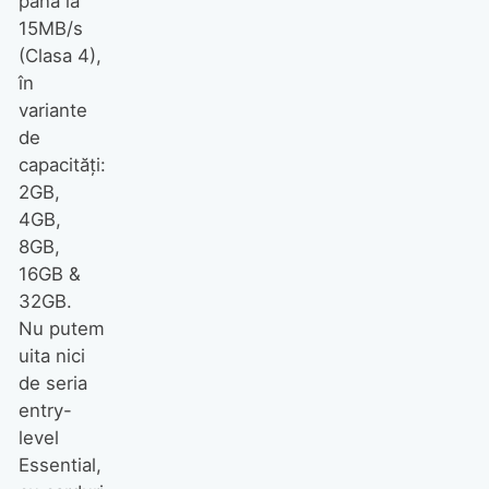
până la
15MB/s
(Clasa 4),
în
variante
de
capacităţi:
2GB,
4GB,
8GB,
16GB &
32GB.
Nu putem
uita nici
de seria
entry-
level
Essential,