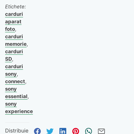
Etichete:
carduri
aparat
foto
,
carduri
memorie
,
carduri
SD
,
carduri
sony
,
connect
,
sony
essential
,
sony
experience
Distribuie pe Facebook
Distribuie pe Twitter
Distribuie pe Linked
Distribuie pe Pi
Trimite prin
Trimite 
Distribuie