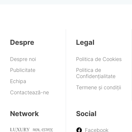
explicat
deoarece
Sharepower
înlocuiască
Monster
serioase
Neo
de
criza
este
Ultra
și
ce
s-
o
Warby
GTA
ar
baterie
Parker
6
putea
externă
nu
încheia
pentru
vine
Despre
Legal
mai
cupluri
întâi
devreme
pe
decât
PC
Despre noi
Politica de Cookies
preconizau
Publicitate
Politica de
Confidențialitate
Echipa
Termene și condiții
Contactează-ne
Network
Social
Facebook