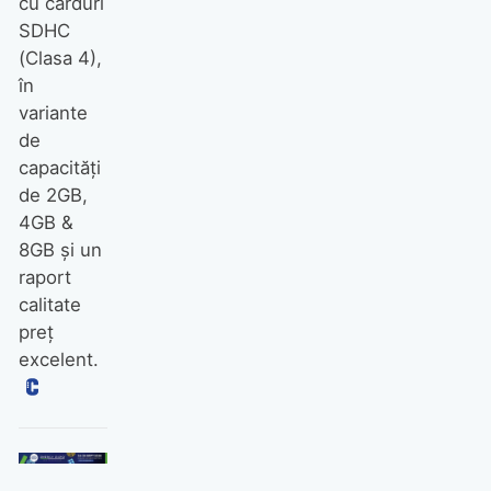
cu carduri
SDHC
(Clasa 4),
în
variante
de
capacităţi
de 2GB,
4GB &
8GB şi un
raport
calitate
preţ
excelent.