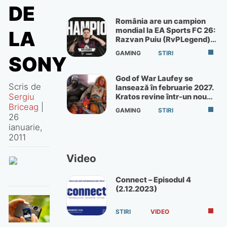
DE
România are un campion
mondial la EA Sports FC 26:
LA
Razvan Puiu (RvPLegend)
câștigă turneul de la Paris
GAMING
STIRI
SONY
God of War Laufey se
Scris de
lansează în februarie 2027.
Sergiu
Kratos revine într-un nou
God of War
Briceag
|
GAMING
STIRI
26
ianuarie,
2011
Video
Connect – Episodul 4
(2.12.2023)
STIRI
VIDEO