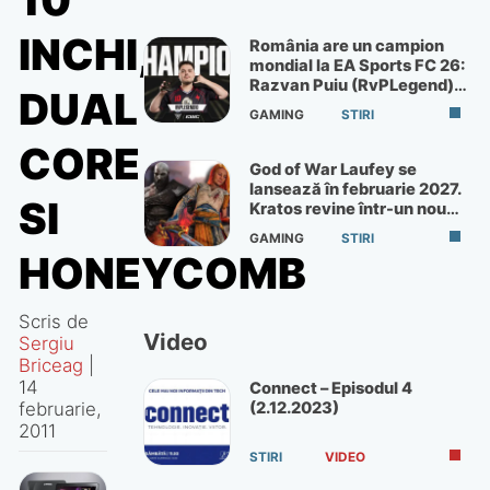
10
INCHI,
România are un campion
mondial la EA Sports FC 26:
Razvan Puiu (RvPLegend)
DUAL
câștigă turneul de la Paris
GAMING
STIRI
CORE
God of War Laufey se
lansează în februarie 2027.
SI
Kratos revine într-un nou
God of War
GAMING
STIRI
HONEYCOMB
Scris de
Video
Sergiu
Briceag
|
14
Connect – Episodul 4
februarie,
(2.12.2023)
2011
STIRI
VIDEO