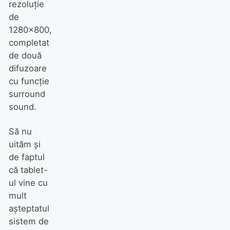
rezoluţie
de
1280×800,
completat
de două
difuzoare
cu funcţie
surround
sound.
Să nu
uităm şi
de faptul
că tablet-
ul vine cu
mult
aşteptatul
sistem de