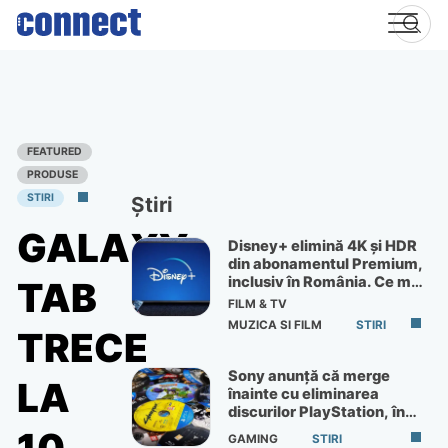
Skip
to
content
FEATURED
PRODUSE
STIRI
Știri
GALAXY
Disney+ elimină 4K și HDR
din abonamentul Premium,
inclusiv în România. Ce mai
TAB
primești de 60 lei pe lună
FILM & TV
MUZICA SI FILM
STIRI
TRECE
Sony anunță că merge
LA
înainte cu eliminarea
discurilor PlayStation, în
ciuda protestelor
GAMING
STIRI