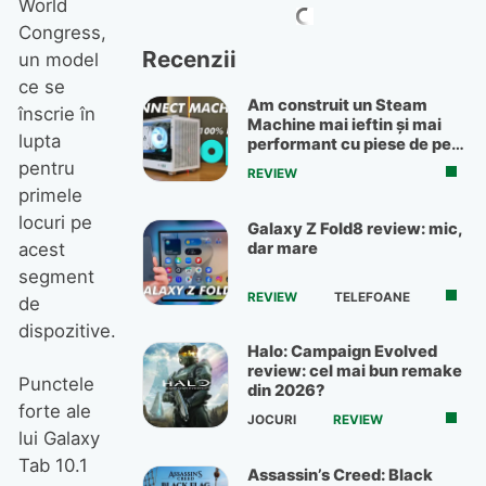
World
Congress,
Recenzii
un model
ce se
Am construit un Steam
înscrie în
Machine mai ieftin și mai
lupta
performant cu piese de pe
OLX
pentru
REVIEW
primele
locuri pe
Galaxy Z Fold8 review: mic,
dar mare
acest
segment
REVIEW
TELEFOANE
de
dispozitive.
Halo: Campaign Evolved
review: cel mai bun remake
Punctele
din 2026?
forte ale
JOCURI
REVIEW
lui Galaxy
Tab 10.1
Assassin’s Creed: Black