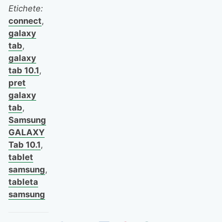
Etichete:
connect
,
galaxy
tab
,
galaxy
tab 10.1
,
pret
galaxy
tab
,
Samsung
GALAXY
Tab 10.1
,
tablet
samsung
,
tableta
samsung