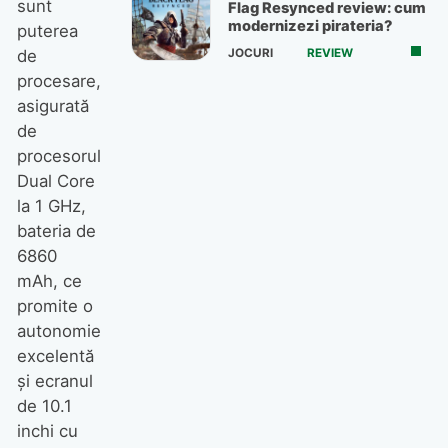
sunt
Flag Resynced review: cum
modernizezi pirateria?
puterea
JOCURI
REVIEW
de
procesare,
asigurată
de
procesorul
Dual Core
la 1 GHz,
bateria de
6860
mAh, ce
promite o
autonomie
excelentă
şi ecranul
de 10.1
inchi cu