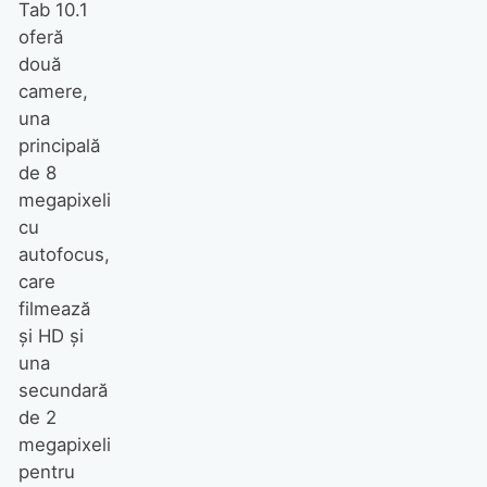
Tab 10.1
oferă
două
camere,
una
principală
de 8
megapixeli
cu
autofocus,
care
filmează
şi HD şi
una
secundară
de 2
megapixeli
pentru