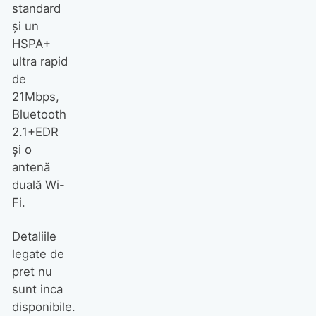
standard
şi un
HSPA+
ultra rapid
de
21Mbps,
Bluetooth
2.1+EDR
şi o
antenă
duală Wi-
Fi.
Detaliile
legate de
pret nu
sunt inca
disponibile.