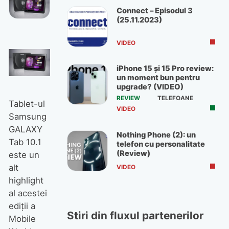
Connect – Episodul 3
(25.11.2023)
VIDEO
iPhone 15 și 15 Pro review:
un moment bun pentru
upgrade? (VIDEO)
REVIEW
TELEFOANE
Tablet-ul
VIDEO
Samsung
GALAXY
Nothing Phone (2): un
Tab 10.1
telefon cu personalitate
(Review)
este un
alt
VIDEO
highlight
al acestei
ediţii a
Stiri din fluxul partenerilor
Mobile