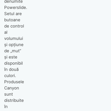
denumite
Powerslide.
Setul are
butoane
de control
al
volumului
şi opţiune
de „mut”
şi este
disponibil
în două
culori.
Produsele
Canyon
sunt
distribuite
în