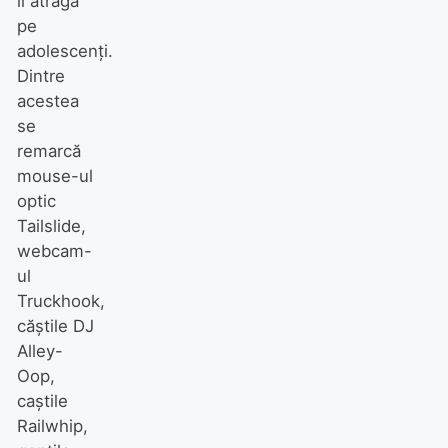
îi atragă
pe
adolescenţi.
Dintre
acestea
se
remarcă
mouse-ul
optic
Tailslide,
webcam-
ul
Truckhook,
căştile DJ
Alley-
Oop,
caştile
Railwhip,