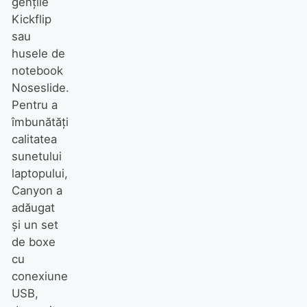
genţile
Kickflip
sau
husele de
notebook
Noseslide.
Pentru a
îmbunătăţi
calitatea
sunetului
laptopului,
Canyon a
adăugat
şi un set
de boxe
cu
conexiune
USB,