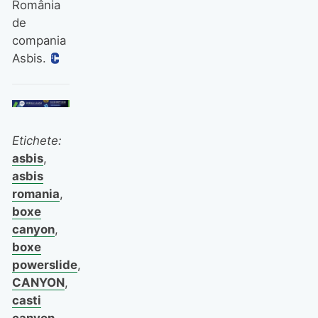
România
de
compania
Asbis.
Etichete:
asbis
,
asbis
romania
,
boxe
canyon
,
boxe
powerslide
,
CANYON
,
casti