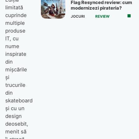
Flag Resynced review: cum
limitată
modernizezi pirateria?
cuprinde
JOCURI
REVIEW
multiple
produse
IT, cu
nume
inspirate
din
mişcările
şi
trucurile
din
skateboard
şi cu un
design
deosebit,
menit să