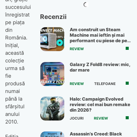
succesului
înregistrat
Recenzii
pe piaţa
Am construit un Steam
din
Machine mai ieftin și mai
România.
performant cu piese de pe
Iniţial,
OLX
REVIEW
această
colecţie
Galaxy Z Fold8 review: mic,
urma să
dar mare
fie
produsă
REVIEW
TELEFOANE
numai
până la
Halo: Campaign Evolved
review: cel mai bun remake
sfârşitul
din 2026?
anului
JOCURI
REVIEW
2010.
Assassin’s Creed: Black
Ediţia