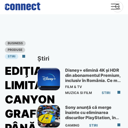
Skip
to
content
BUSINESS
PRODUSE
STIRI
Știri
EDIŢIA
Disney+ elimină 4K și HDR
din abonamentul Premium,
inclusiv în România. Ce mai
LIMITATĂ
primești de 60 lei pe lună
FILM & TV
MUZICA SI FILM
STIRI
CANYON
Sony anunță că merge
GRAFFITI,
înainte cu eliminarea
discurilor PlayStation, în
ciuda protestelor
GAMING
STIRI