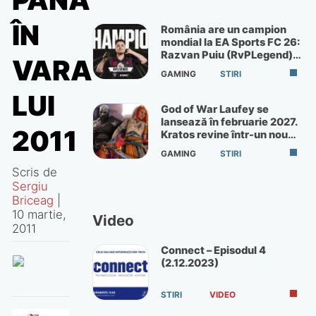
PÂNĂ
ÎN
România are un campion
mondial la EA Sports FC 26:
Razvan Puiu (RvPLegend)
VARA
câștigă turneul de la Paris
GAMING
STIRI
LUI
God of War Laufey se
lansează în februarie 2027.
2011
Kratos revine într-un nou
God of War
GAMING
STIRI
Scris de
Sergiu
Briceag
|
10 martie,
Video
2011
Connect – Episodul 4
(2.12.2023)
STIRI
VIDEO