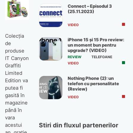
Connect – Episodul 3
(25.11.2023)
VIDEO
Colecţia
iPhone 15 și 15 Pro review:
de
un moment bun pentru
produse
upgrade? (VIDEO)
REVIEW
TELEFOANE
IT Canyon
VIDEO
Graffiti
Limited
Nothing Phone (2): un
Edition va
telefon cu personalitate
putea fi
(Review)
gasită în
VIDEO
magazine
până în
vara
Stiri din fluxul partenerilor
acestui
an, graţie