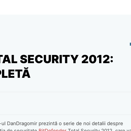
AL SECURITY 2012:
PLETĂ
-ul DanDragomir prezintă o serie de noi detalii despre
ţia de securitate
BitDefender
Total Security 2012, care v