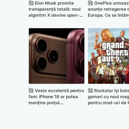
Elon Musk promite
OnePlus urmeaz
transparență totală: noul
anunțe retragerea 
algoritm X devine open-
Europa. Ce se întâ
source săptămâna
telefoanele cliențil
viitoare
Veste excelentă pentru
Rockstar își bat
fani: iPhone 18 ar putea
gameri cu noul mag
menține prețul
pentru mod-uri de
neschimbat în 2026