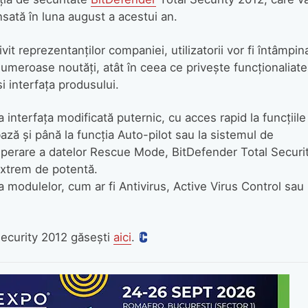
ansată în luna august a acestui an.
ivit reprezentanţilor companiei, utilizatorii vor fi întâmpina
umeroase noutăţi, atât în ceea ce priveşte funcţionaliate
şi interfaţa produsului.
a interfaţa modificată puternic, cu acces rapid la funcţiile
ază şi până la funcţia Auto-pilot sau la sistemul de
perare a datelor Rescue Mode, BitDefender Total Securi
extrem de potentă.
 modulelor, cum ar fi Antivirus, Active Virus Control sau
Security 2012 găseşti
aici
.