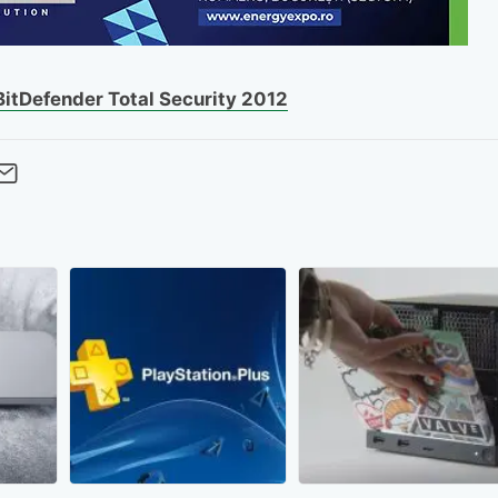
BitDefender Total Security 2012
cebook
Twitter
 pe LinkedIn
buie pe Pinterest
imite prin whatsapp
Trimite pe Email