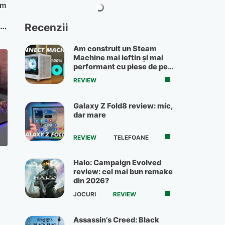
am
Recenzii
că
ul
Am construit un Steam
Machine mai ieftin și mai
performant cu piese de pe
OLX
REVIEW
Galaxy Z Fold8 review: mic,
dar mare
REVIEW
TELEFOANE
Halo: Campaign Evolved
review: cel mai bun remake
din 2026?
JOCURI
REVIEW
Assassin’s Creed: Black