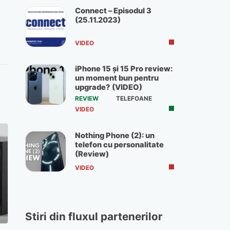
Connect – Episodul 3
(25.11.2023)
VIDEO
iPhone 15 și 15 Pro review:
un moment bun pentru
upgrade? (VIDEO)
REVIEW
TELEFOANE
VIDEO
Nothing Phone (2): un
telefon cu personalitate
(Review)
VIDEO
Stiri din fluxul partenerilor