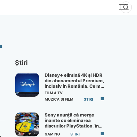
Știri
Disney+ elimină 4K și HDR
din abonamentul Premium,
inclusiv în România. Ce mai
primești de 60 lei pe lună
FILM & TV
MUZICA SI FILM
STIRI
Sony anunță că merge
înainte cu eliminarea
discurilor PlayStation, în
ciuda protestelor
GAMING
STIRI
a