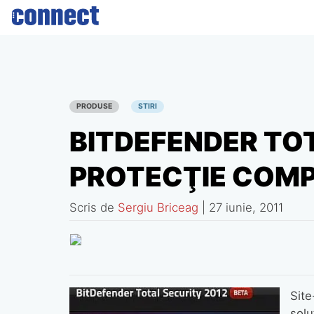
Skip
to
content
PRODUSE
STIRI
BITDEFENDER TOT
PROTECŢIE COM
Scris de
Sergiu Briceag
|
27 iunie, 2011
Site
solu