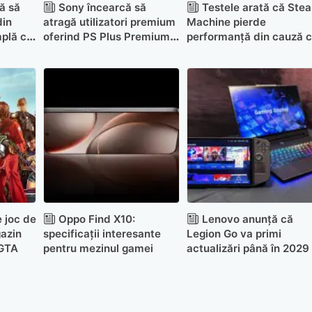
ă să
Sony încearcă să
Testele arată că Ste
din
atragă utilizatori premium
Machine pierde
mplă cu
oferind PS Plus Premium
performanță din cauză 
or
unor abonați
folosește un singur mod
RAM
e joc de
Oppo Find X10:
Lenovo anunță că
azin
specificații interesante
Legion Go va primi
 GTA
pentru mezinul gamei
actualizări până în 2029