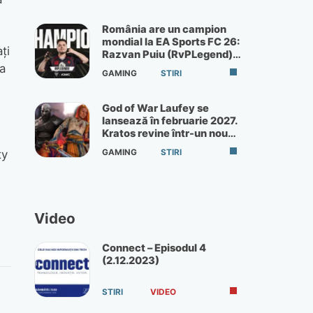
România are un campion
mondial la EA Sports FC 26:
ţi
Razvan Puiu (RvPLegend)
câștigă turneul de la Paris
a
GAMING
STIRI
God of War Laufey se
lansează în februarie 2027.
Kratos revine într-un nou
God of War
GAMING
STIRI
ty
Video
Connect – Episodul 4
(2.12.2023)
STIRI
VIDEO