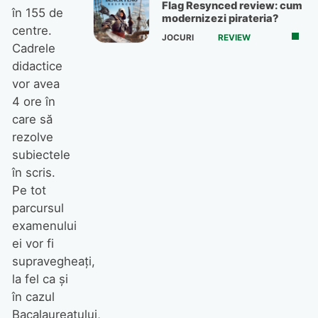
Flag Resynced review: cum
în 155 de
modernizezi pirateria?
centre.
JOCURI
REVIEW
Cadrele
didactice
vor avea
4 ore în
care să
rezolve
subiectele
în scris.
Pe tot
parcursul
examenului
ei vor fi
supravegheaţi,
la fel ca şi
în cazul
Bacalaureatului,