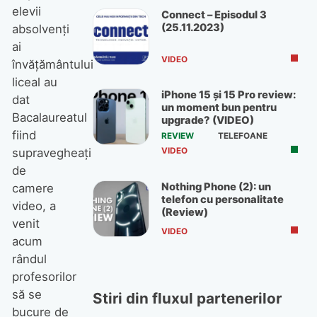
elevii
Connect – Episodul 3
(25.11.2023)
absolvenţi
ai
VIDEO
învăţământului
liceal au
iPhone 15 și 15 Pro review:
dat
un moment bun pentru
Bacalaureatul
upgrade? (VIDEO)
fiind
REVIEW
TELEFOANE
supravegheaţi
VIDEO
de
Nothing Phone (2): un
camere
telefon cu personalitate
video, a
(Review)
venit
VIDEO
acum
rândul
profesorilor
să se
Stiri din fluxul partenerilor
bucure de