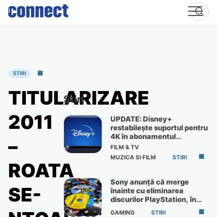
Skip
to
content
STIRI
TITULARIZARE
Știri
2011
UPDATE: Disney+
restabilește suportul pentru
4K în abonamentul
–
Premium
FILM & TV
MUZICA SI FILM
STIRI
ROATA
Sony anunță că merge
SE-
înainte cu eliminarea
discurilor PlayStation, în
ciuda protestelor
GAMING
STIRI