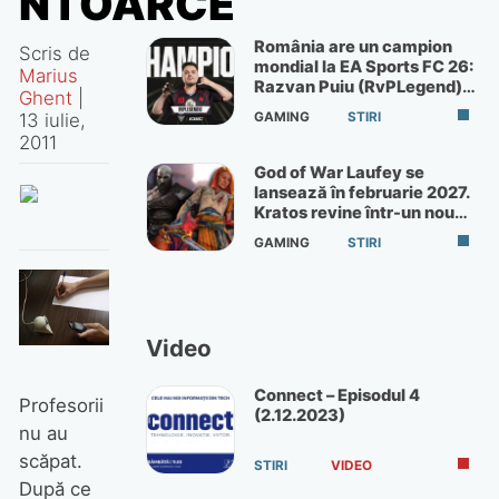
NTOARCE
România are un campion
Scris de
mondial la EA Sports FC 26:
Marius
Razvan Puiu (RvPLegend)
Ghent
|
câștigă turneul de la Paris
GAMING
STIRI
13 iulie,
2011
God of War Laufey se
lansează în februarie 2027.
Kratos revine într-un nou
God of War
GAMING
STIRI
Video
Connect – Episodul 4
Profesorii
(2.12.2023)
nu au
scăpat.
STIRI
VIDEO
După ce