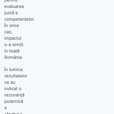
evaluarea
justă a
competenţelor.
În orice
caz,
impactul
s-a simţit
în toată
România.
În lumina
rezultatelor
ce au
indicat o
rezonanţă
puternică
a