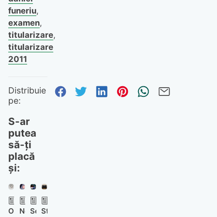
funeriu
,
examen
,
titularizare
,
titularizare
2011
Distribuie pe Facebook
Distribuie pe Twitter
Distribuie pe Linked
Distribuie pe Pi
Trimite prin
Trimite 
Distribuie
pe:
S-ar
putea
să-ți
placă
și:
Oura
Nou
Secure
Steam