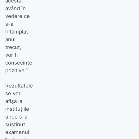
acesta,
având în
vedere ce
s-a
întâmplat
anul
trecut,
vor fi
consecinţe
pozitive.”
Rezultatele
se vor
afişa la
instituţiile
unde s-a
susţinut
examenul