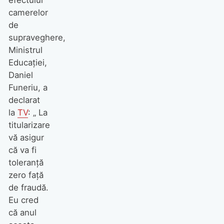
efectului
camerelor
de
supraveghere,
Ministrul
Educaţiei,
Daniel
Funeriu, a
declarat
la
TV
: „ La
titularizare
vă asigur
că va fi
toleranţă
zero faţă
de fraudă.
Eu cred
că anul