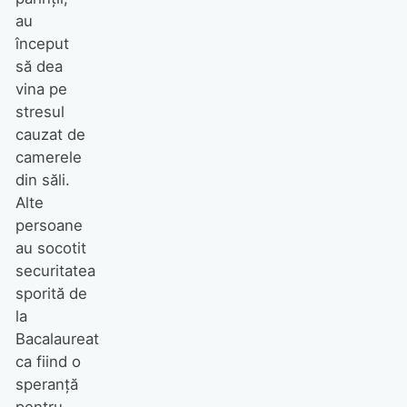
au
început
să dea
vina pe
stresul
cauzat de
camerele
din săli.
Alte
persoane
au socotit
securitatea
sporită de
la
Bacalaureat
ca fiind o
speranţă
pentru