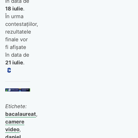
în data de
18 iulie
.
În urma
contestaţiilor,
rezultatele
finale vor
fi afişate
în data de
21 iulie
.
Etichete:
bacalaureat
,
camere
video
,
daniel