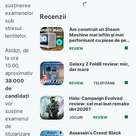
susţinerea
examenelor
Recenzii
sub
stresul
Am construit un Steam
Machine mai ieftin și mai
lentilelor.
performant cu piese de pe
OLX
REVIEW
Astăzi, de
la ora
Galaxy Z Fold8 review: mic,
10.00,
dar mare
aproximativ
38.000
REVIEW
TELEFOANE
de
candidaţi
Halo: Campaign Evolved
vor
review: cel mai bun remake
din 2026?
susţine
JOCURI
REVIEW
examenul
de
Assassin’s Creed: Black
titularizare