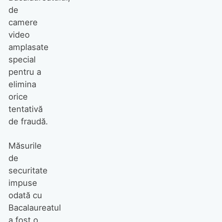
de
camere
video
amplasate
special
pentru a
elimina
orice
tentativă
de fraudă.
Măsurile
de
securitate
impuse
odată cu
Bacalaureatul
a fost o