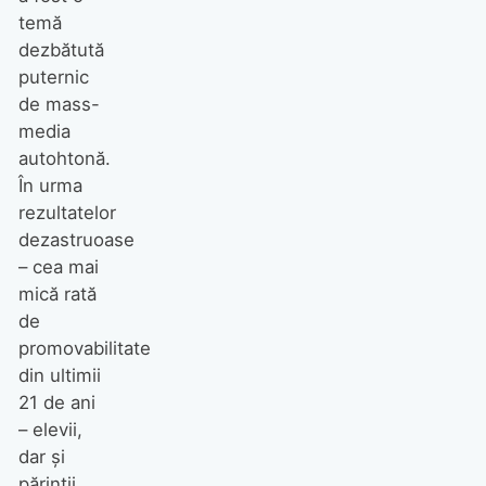
temă
dezbătută
puternic
de mass-
media
autohtonă.
În urma
rezultatelor
dezastruoase
– cea mai
mică rată
de
promovabilitate
din ultimii
21 de ani
– elevii,
dar şi
părinţii,