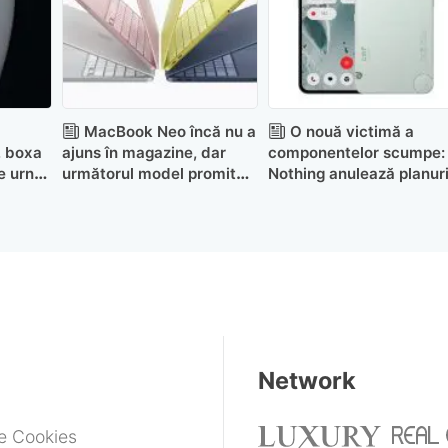
ă
MacBook Neo încă nu a
O nouă victimă a
, boxa
ajuns în magazine, dar
componentelor scumpe:
e urnă
următorul model promite
Nothing anulează planuri
deja upgrade-uri
pentru următorul CMF
importante
Phone
Network
de Cookies