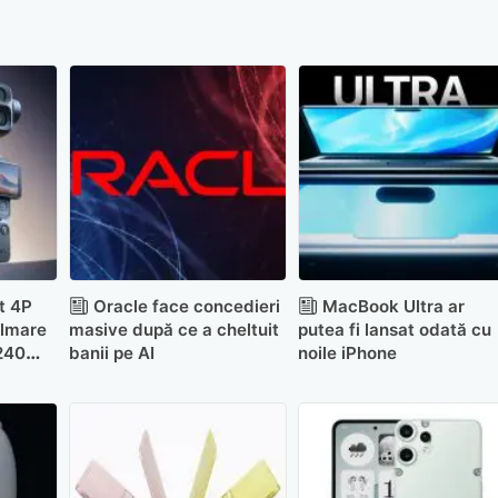
t 4P
Oracle face concedieri
MacBook Ultra ar
ilmare
masive după ce a cheltuit
putea fi lansat odată cu
240
banii pe AI
noile iPhone
r în