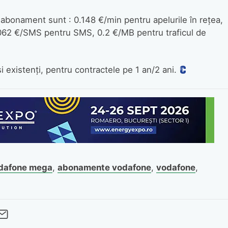
n abonament sunt : 0.148 €/min pentru apelurile în reţea,
 0.062 €/SMS pentru SMS, 0.2 €/MB pentru traficul de
şi existenţi, pentru contractele pe 1 an/2 ani.
dafone mega
,
abonamente vodafone
,
vodafone
,
cebook
Twitter
 pe LinkedIn
buie pe Pinterest
imite prin whatsapp
Trimite pe Email