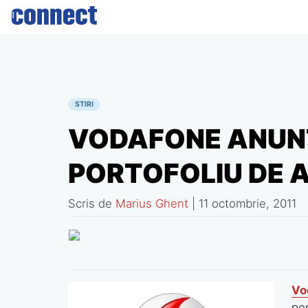
Skip
to
content
STIRI
VODAFONE ANUN
PORTOFOLIU DE
Scris de
Marius Ghent
|
11 octombrie, 2011
Vo
po