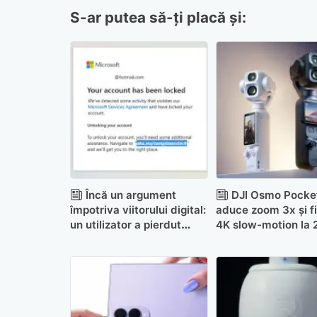
S-ar putea să-ți placă și:
Încă un argument
DJI Osmo Pocke
împotriva viitorului digital:
aduce zoom 3x și f
un utilizator a pierdut
4K slow-motion la 
accesul la 25 de ani de
FPS. Momentan doa
date și jocuri după ce
China
Microsoft i-a suspendat
contul