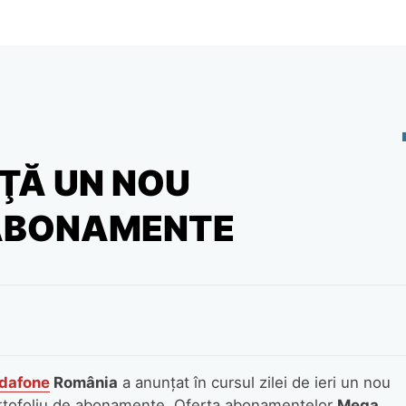
ŢĂ UN NOU
 ABONAMENTE
dafone
România
a anunţat în cursul zilei de ieri un nou
rtofoliu de abonamente. Oferta abonamentelor
Mega