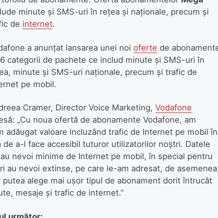
lude minute şi SMS-uri în reţea şi naţionale, precum şi
fic de
internet
.
dafone a anunţat lansarea unei noi
oferte
de abonamente
6 categorii de pachete ce includ minute şi SMS-uri în
ea, minute şi SMS-uri naţionale, precum şi trafic de
ernet pe mobil.
dreea Cramer, Director Voice Marketing,
Vodafone
presă: „Cu noua ofertă de abonamente Vodafone, am
m adăugat valoare incluzând trafic de Internet pe mobil în
e a-l face accesibil tuturor utilizatorilor noştri. Datele
r au nevoi minime de Internet pe mobil, în special pentru
ori au nevoi extinse, pe care le-am adresat, de asemenea
vor putea alege mai uşor tipul de abonament dorit întrucât
e, mesaje şi trafic de internet.”
ul următor: