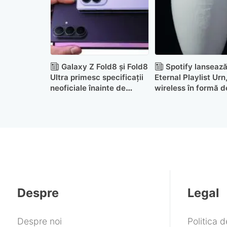
Galaxy Z Fold8 și Fold8
Spotify lanseaz
Ultra primesc specificații
Eternal Playlist Urn
neoficiale înainte de
wireless în formă d
lansare. Prețul ar porni de
funerară
la 2.000 de euro
Despre
Legal
Despre noi
Politica 