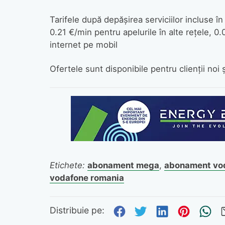
Tarifele după depăşirea serviciilor incluse î
0.21 €/min pentru apelurile în alte reţele,
internet pe mobil
Ofertele sunt disponibile pentru clienţii noi 
Etichete:
abonament mega
,
abonament vo
vodafone romania
Distribuie pe Fa
Distribuie pe 
Distribuie
Distri
Tr
Distribuie pe: