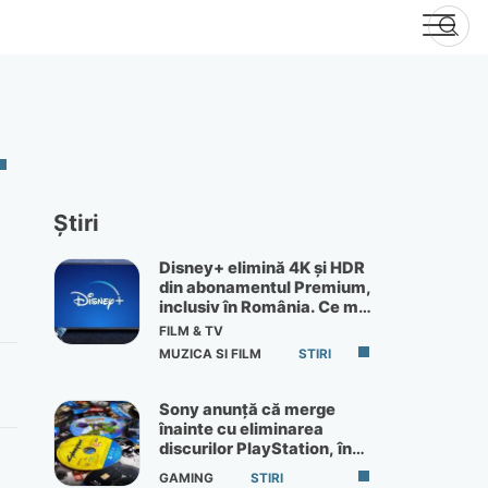
Știri
Disney+ elimină 4K și HDR
din abonamentul Premium,
inclusiv în România. Ce mai
primești de 60 lei pe lună
FILM & TV
MUZICA SI FILM
STIRI
Sony anunță că merge
înainte cu eliminarea
discurilor PlayStation, în
ciuda protestelor
GAMING
STIRI