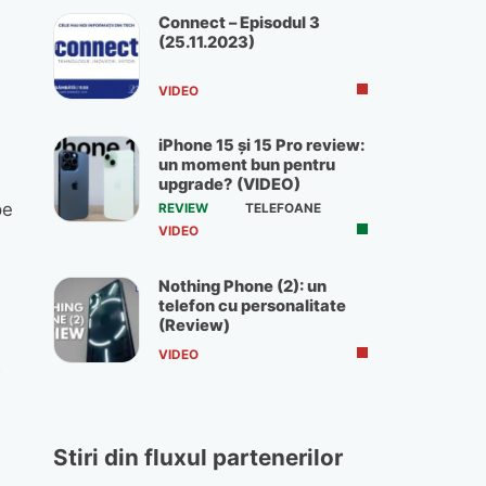
Connect – Episodul 3
(25.11.2023)
VIDEO
iPhone 15 și 15 Pro review:
un moment bun pentru
upgrade? (VIDEO)
pe
REVIEW
TELEFOANE
VIDEO
Nothing Phone (2): un
telefon cu personalitate
(Review)
VIDEO
5
Stiri din fluxul partenerilor