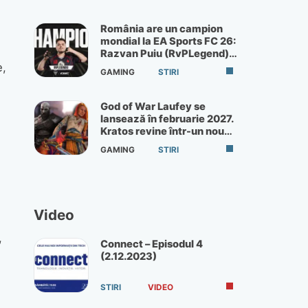
România are un campion
mondial la EA Sports FC 26:
Razvan Puiu (RvPLegend)
câștigă turneul de la Paris
,
GAMING
STIRI
God of War Laufey se
lansează în februarie 2027.
Kratos revine într-un nou
God of War
GAMING
STIRI
Video
,
Connect – Episodul 4
(2.12.2023)
STIRI
VIDEO