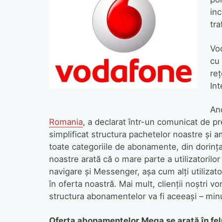
inc
tra
Vo
cu 
reţ
Int
An
Romania
, a declarat într-un comunicat de 
simplificat structura pachetelor noastre şi a
toate categoriile de abonamente, din dorinţa d
noastre arată că o mare parte a utilizatorilo
navigare şi Messenger, aşa cum alţi utilizat
în oferta noastră. Mai mult, clienţii noştri 
structura abonamentelor va fi aceeaşi – minut
Oferta abonamentelor Mega se arată în fel