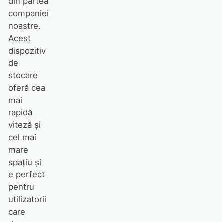
din partea
companiei
noastre.
Acest
dispozitiv
de
stocare
oferă cea
mai
rapidă
viteză şi
cel mai
mare
spaţiu şi
e perfect
pentru
utilizatorii
care