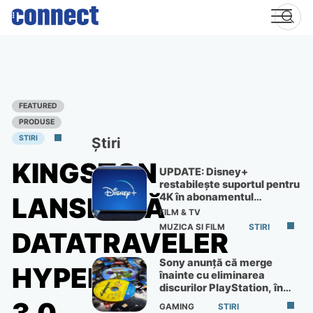
Skip
to
content
FEATURED
PRODUSE
STIRI
Știri
KINGSTON
UPDATE: Disney+
restabilește suportul pentru
4K în abonamentul
LANSEAZĂ
Premium
FILM & TV
MUZICA SI FILM
STIRI
DATATRAVELER
Sony anunță că merge
HYPERX
înainte cu eliminarea
discurilor PlayStation, în
ciuda protestelor
GAMING
STIRI