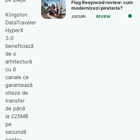
Flag Resynced review: cum
modernizezi pirateria?
Kingston
JOCURI
REVIEW
DataTraveler
HyperX
3.0
beneficiază
de o
arhitectură
cu 8
canale ce
garantează
viteze de
transfer
de până
la 225MB
pe
secundă
pentru