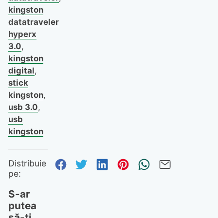
kingston
datatraveler
hyperx
3.0
,
kingston
digital
,
stick
kingston
,
usb 3.0
,
usb
kingston
Distribuie pe Facebook
Distribuie pe Twitter
Distribuie pe Linked
Distribuie pe Pi
Trimite prin
Trimite 
Distribuie
pe:
S-ar
putea
să-ți