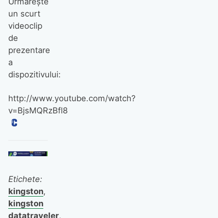
Urmăreşte
un scurt
videoclip
de
prezentare
a
dispozitivului:
http://www.youtube.com/watch?
v=BjsMQRzBfl8
Etichete:
kingston
,
kingston
datatraveler
,