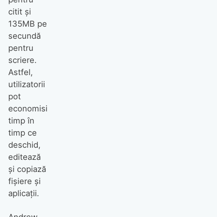
citit şi
135MB pe
secundă
pentru
scriere.
Astfel,
utilizatorii
pot
economisi
timp în
timp ce
deschid,
editează
şi copiază
fişiere şi
aplicaţii.
Andrew