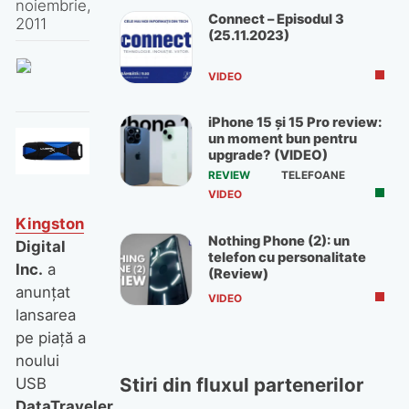
noiembrie,
Connect – Episodul 3
2011
(25.11.2023)
VIDEO
iPhone 15 și 15 Pro review:
un moment bun pentru
upgrade? (VIDEO)
REVIEW
TELEFOANE
VIDEO
Kingston
Nothing Phone (2): un
Digital
telefon cu personalitate
Inc.
a
(Review)
anunţat
VIDEO
lansarea
pe piaţă a
noului
Stiri din fluxul partenerilor
USB
DataTraveler