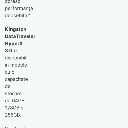
doresc
performanţă
deosebită.”
Kingston
DataTraveler
HyperX
3.0
e
disponibil
în modele
cu o
capacitate
de
stocare
de 64GB,
128GB şi
256GB.