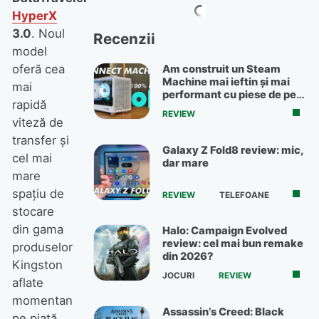
HyperX
3.0
. Noul
Recenzii
model
oferă cea
Am construit un Steam
Machine mai ieftin și mai
mai
performant cu piese de pe
rapidă
OLX
REVIEW
viteză de
transfer şi
Galaxy Z Fold8 review: mic,
cel mai
dar mare
mare
spaţiu de
REVIEW
TELEFOANE
stocare
din gama
Halo: Campaign Evolved
review: cel mai bun remake
produselor
din 2026?
Kingston
JOCURI
REVIEW
aflate
momentan
Assassin’s Creed: Black
pe piaţă.