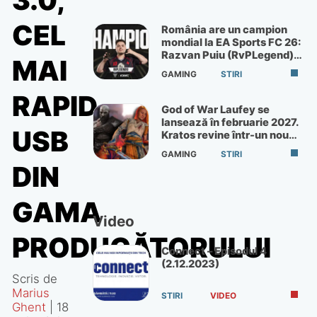
3.0,
CEL
România are un campion
mondial la EA Sports FC 26:
Razvan Puiu (RvPLegend)
MAI
câștigă turneul de la Paris
GAMING
STIRI
RAPID
God of War Laufey se
lansează în februarie 2027.
USB
Kratos revine într-un nou
God of War
GAMING
STIRI
DIN
GAMA
Video
PRODUCĂTORULUI
Connect – Episodul 4
(2.12.2023)
Scris de
Marius
STIRI
VIDEO
Ghent
|
18