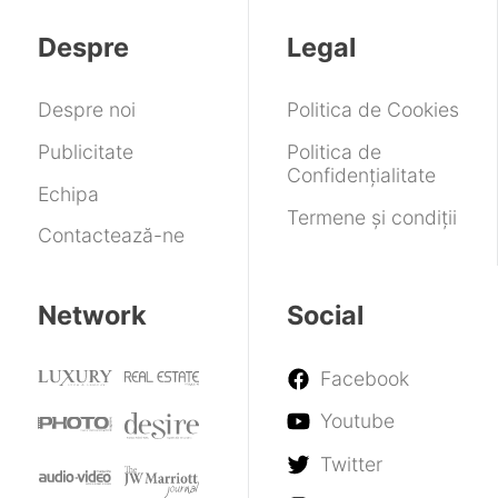
de
doar
pentru
Grand
a
găsit,
să
blocarea
Despre
Legal
Theft
slăbit
iar
ai
minorilor
Auto
peste
prețurile
răbdare
pe
6
80GB?!
explodează
rețele
Despre noi
Politica de Cookies
sociale
Publicitate
Politica de
Confidențialitate
Echipa
Termene și condiții
Contactează-ne
Network
Social
Facebook
Youtube
Twitter