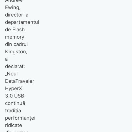
Ewing,
director la
departamentul
de Flash
memory
din cadrul
Kingston,
a
declarat:
„Noul
DataTraveler
HyperX
3.0 USB
continuă
tradiţia
performanţei
ridicate