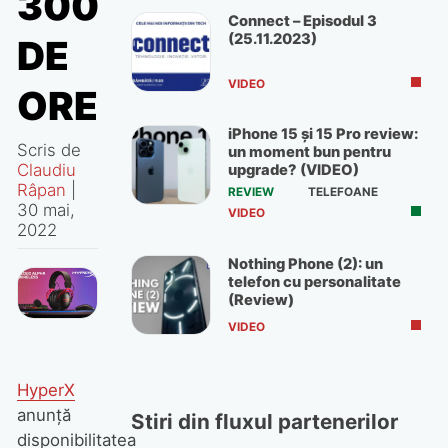
300
Connect – Episodul 3
(25.11.2023)
DE
VIDEO
ORE
iPhone 15 și 15 Pro review:
Scris de
un moment bun pentru
Claudiu
upgrade? (VIDEO)
Râpan
|
REVIEW
TELEFOANE
30 mai,
VIDEO
2022
Nothing Phone (2): un
telefon cu personalitate
(Review)
VIDEO
HyperX
anunță
Stiri din fluxul partenerilor
disponibilitatea