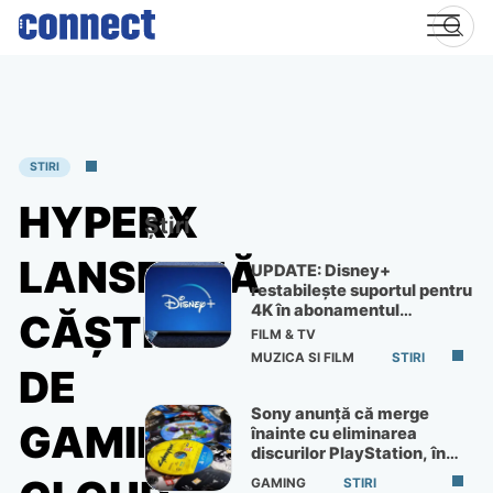
Skip
to
content
STIRI
HYPERX
Știri
LANSEAZĂ
UPDATE: Disney+
restabilește suportul pentru
4K în abonamentul
CĂȘTILE
Premium
FILM & TV
MUZICA SI FILM
STIRI
DE
Sony anunță că merge
GAMING
înainte cu eliminarea
discurilor PlayStation, în
ciuda protestelor
GAMING
STIRI