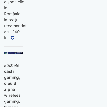
disponibile
în
România
la prețul
recomandat
de 1,149
lei.
Etichete:
casti
gaming
,
clould
alpha
wireless
,
gaming
,