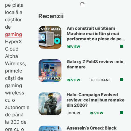
pe piața
locală a
Recenzii
căștilor
de
Am construit un Steam
Machine mai ieftin și mai
gaming
performant cu piese de pe
HyperX
OLX
REVIEW
Cloud
Alpha
Galaxy Z Fold8 review: mic,
Wireless,
dar mare
primele
căști de
REVIEW
TELEFOANE
gaming
wireless
Halo: Campaign Evolved
cu o
review: cel mai bun remake
din 2026?
autonomie
JOCURI
REVIEW
de până
la 300 de
Assassin’s Creed: Black
ore cu o