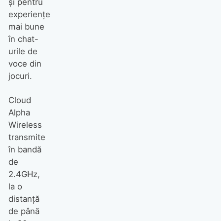
și pentru
experiențe
mai bune
în chat-
urile de
voce din
jocuri.
Cloud
Alpha
Wireless
transmite
în bandă
de
2.4GHz,
la o
distanță
de până