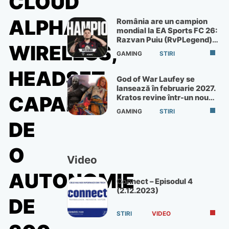
CLOUD
ALPHA
România are un campion
mondial la EA Sports FC 26:
Razvan Puiu (RvPLegend)
WIRELESS,
câștigă turneul de la Paris
GAMING
STIRI
HEADSET
God of War Laufey se
lansează în februarie 2027.
CAPABIL
Kratos revine într-un nou
God of War
GAMING
STIRI
DE
O
Video
AUTONOMIE
Connect – Episodul 4
(2.12.2023)
DE
STIRI
VIDEO