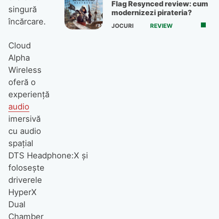
Flag Resynced review: cum
singură
modernizezi pirateria?
încărcare.
JOCURI
REVIEW
Cloud
Alpha
Wireless
oferă o
experiență
audio
imersivă
cu audio
spațial
DTS Headphone:X și
folosește
driverele
HyperX
Dual
Chamber