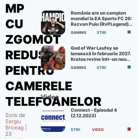
MP
România are un campion
mondial la EA Sports FC 26:
CU
Razvan Puiu (RvPLegend)
câștigă turneul de la Paris
GAMING
STIRI
ZGOMOT
God of War Laufey se
REDUS
lansează în februarie 2027.
Kratos revine într-un nou
God of War
PENTRU
GAMING
STIRI
CAMERELE
Video
TELEFOANELOR
Connect – Episodul 4
Scris de
(2.12.2023)
Sergiu
Briceag
|
STIRI
VIDEO
23