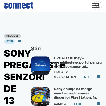
Skip
to
content
PRODUSE
STIRI
Știri
SONY
UPDATE: Disney+
PREGĂTEŞTE
restabilește suportul pentru
4K în abonamentul
Premium
FILM & TV
SENZORI
MUZICA SI FILM
STIRI
DE
Sony anunță că merge
înainte cu eliminarea
13
discurilor PlayStation, în
ciuda protestelor
GAMING
STIRI