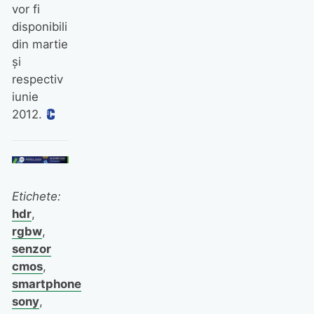
vor fi
disponibili
din martie
şi
respectiv
iunie
2012.
Etichete:
hdr
,
rgbw
,
senzor
cmos
,
smartphone
sony
,