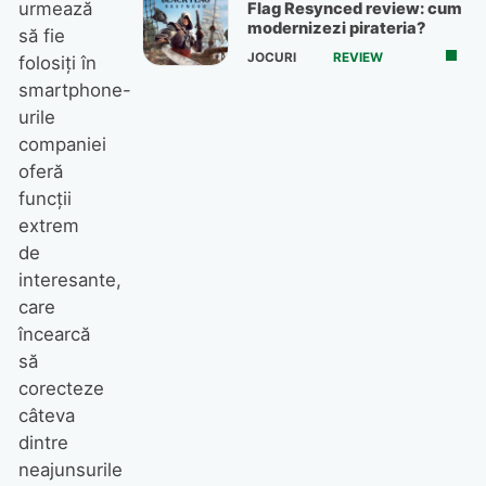
urmează
Flag Resynced review: cum
modernizezi pirateria?
să fie
JOCURI
REVIEW
folosiţi în
smartphone-
urile
companiei
oferă
funcţii
extrem
de
interesante,
care
încearcă
să
corecteze
câteva
dintre
neajunsurile