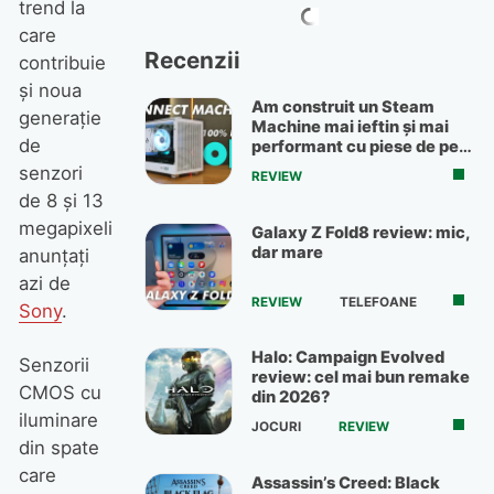
trend la
care
Recenzii
contribuie
şi noua
Am construit un Steam
generaţie
Machine mai ieftin și mai
de
performant cu piese de pe
OLX
senzori
REVIEW
de 8 şi 13
megapixeli
Galaxy Z Fold8 review: mic,
dar mare
anunţaţi
azi de
REVIEW
TELEFOANE
Sony
.
Halo: Campaign Evolved
Senzorii
review: cel mai bun remake
CMOS cu
din 2026?
iluminare
JOCURI
REVIEW
din spate
care
Assassin’s Creed: Black