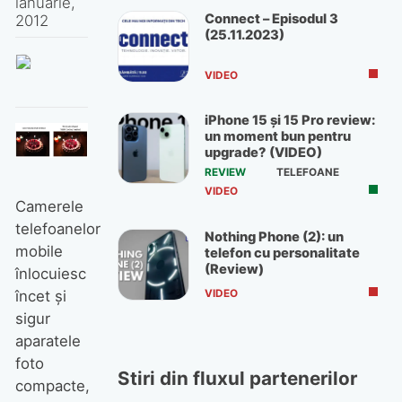
ianuarie,
Connect – Episodul 3
2012
(25.11.2023)
VIDEO
iPhone 15 și 15 Pro review:
un moment bun pentru
upgrade? (VIDEO)
REVIEW
TELEFOANE
VIDEO
Camerele
telefoanelor
Nothing Phone (2): un
mobile
telefon cu personalitate
(Review)
înlocuiesc
VIDEO
încet şi
sigur
aparatele
foto
Stiri din fluxul partenerilor
compacte,