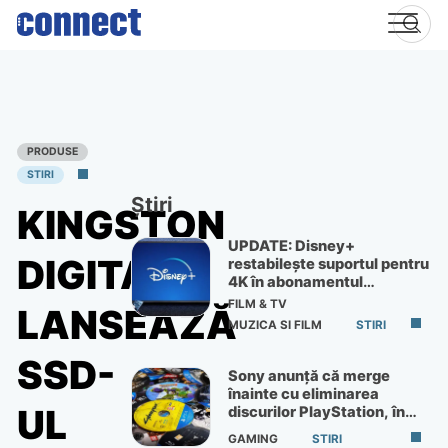
Skip
to
content
PRODUSE
STIRI
Știri
KINGSTON
UPDATE: Disney+
DIGITAL
restabilește suportul pentru
4K în abonamentul
Premium
FILM & TV
LANSEAZĂ
MUZICA SI FILM
STIRI
SSD-
Sony anunță că merge
înainte cu eliminarea
UL
discurilor PlayStation, în
ciuda protestelor
GAMING
STIRI