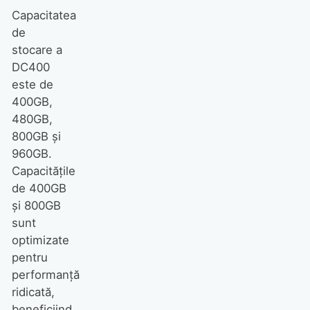
Capacitatea
de
stocare a
DC400
este de
400GB,
480GB,
800GB și
960GB.
Capacitățile
de 400GB
și 800GB
sunt
optimizate
pentru
performanță
ridicată,
beneficiind