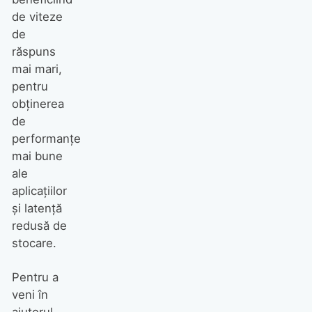
de viteze
de
răspuns
mai mari,
pentru
obținerea
de
performanțe
mai bune
ale
aplicațiilor
și latență
redusă de
stocare.
Pentru a
veni în
ajutorul