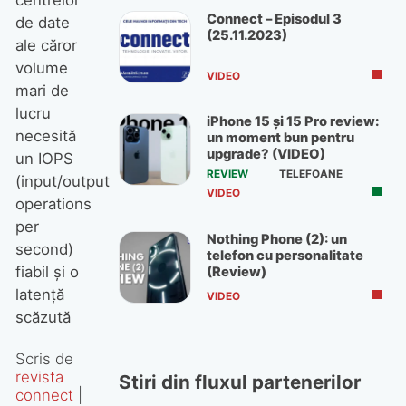
Connect – Episodul 3
de date
(25.11.2023)
ale căror
volume
VIDEO
mari de
lucru
iPhone 15 și 15 Pro review:
necesită
un moment bun pentru
upgrade? (VIDEO)
un IOPS
REVIEW
TELEFOANE
(input/output
VIDEO
operations
per
Nothing Phone (2): un
second)
telefon cu personalitate
fiabil și o
(Review)
latență
VIDEO
scăzută
Scris de
revista
Stiri din fluxul partenerilor
connect
|