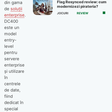
Flag Resynced review: cum
din gama
modernizezi pirateria?
de
soluții
JOCURI
REVIEW
enterprise
.
DC400
este un
model
entry-
level
pentru
servere
enterprise
și utilizare
în
centrele
de date,
fiind
dedicat în
special