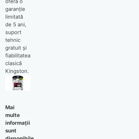
oferă o
garanție
limitată
de 5 ani,
suport
tehnic
gratuit și
fiabilitatea
clasică
Kingston.
Mai
multe
informații
sunt
disponibile