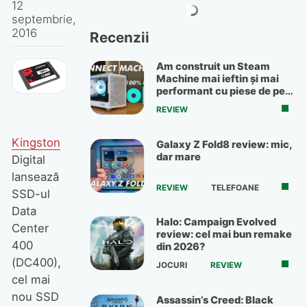
12
septembrie,
2016
Recenzii
Am construit un Steam
Machine mai ieftin și mai
performant cu piese de pe
OLX
REVIEW
Kingston
Galaxy Z Fold8 review: mic,
dar mare
Digital
lansează
REVIEW
TELEFOANE
SSD-ul
Data
Halo: Campaign Evolved
Center
review: cel mai bun remake
400
din 2026?
(DC400),
JOCURI
REVIEW
cel mai
nou SSD
Assassin’s Creed: Black