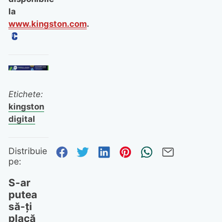
la
www.kingston.com
.
Etichete:
kingston
digital
Distribuie pe Facebook
Distribuie pe Twitter
Distribuie pe Linked
Distribuie pe Pi
Trimite prin
Trimite 
Distribuie
pe:
S-ar
putea
să-ți
placă