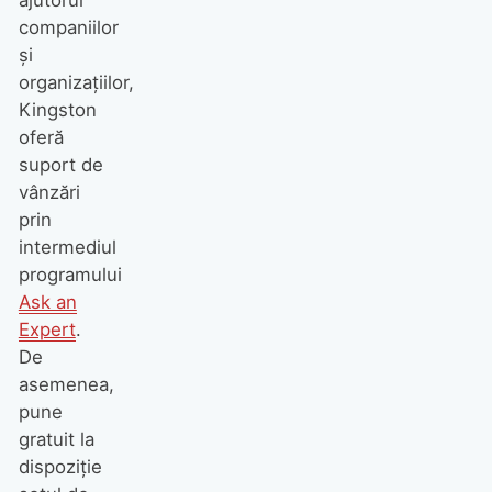
companiilor
și
organizațiilor,
Kingston
oferă
suport de
vânzări
prin
intermediul
programului
Ask an
Expert
.
De
asemenea,
pune
gratuit la
dispoziție