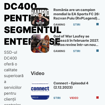
DC400
România are un campion
mondial la EA Sports FC 26:
PENTRU
Razvan Puiu (RvPLegend)
câștigă turneul de la Paris
GAMING
STIRI
SEGMENTUL
God of War Laufey se
ENTERPRISE
lansează în februarie 2027.
Kratos revine într-un nou
God of War
GAMING
STIRI
SSD-ul
DC400
oferă o
calitate
Video
superioară
a
Connect – Episodul 4
serviciilor
(2.12.2023)
pentru
STIRI
VIDEO
clienții
centrelor