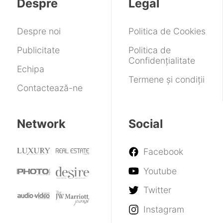
Despre
Legal
de
2026,
la
24
însă
scurt
de
cu
timp
Despre noi
Politica de Cookies
pini
puține
după
schimbări
retragerea
Publicitate
Politica de
din
Confidențialitate
piața
Echipa
consumer
Termene și condiții
Contactează-ne
Network
Social
Facebook
Youtube
Twitter
Instagram