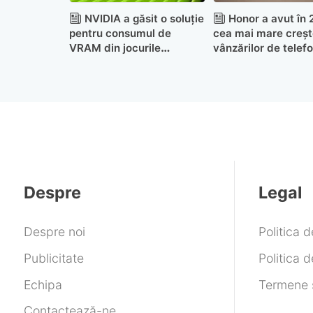
NVIDIA a găsit o soluție
Honor a avut în
pentru consumul de
cea mai mare creșt
VRAM din jocurile
vânzărilor de telef
moderne!
Despre
Legal
Despre noi
Politica 
Publicitate
Politica d
Echipa
Termene ș
Contactează-ne