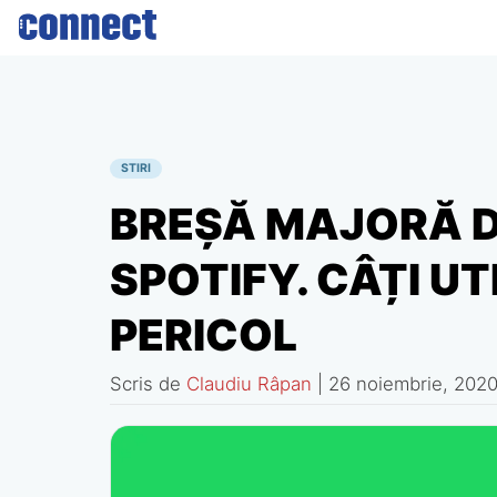
Skip
to
content
STIRI
BREȘĂ MAJORĂ D
SPOTIFY. CÂȚI UT
PERICOL
Scris de
Claudiu Râpan
|
26 noiembrie, 202