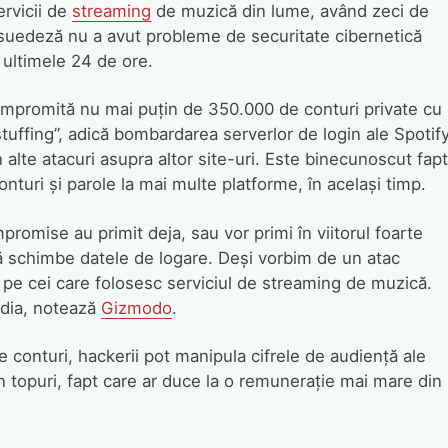
ervicii de
streaming
de muzică din lume, având zeci de
a suedeză nu a avut probleme de securitate cibernetică
 ultimele 24 de ore.
ompromită nu mai puțin de 350.000 de conturi private cu
tuffing”, adică bombardarea serverlor de login ale Spotif
 alte atacuri asupra altor site-uri. Este binecunoscut fapt
conturi și parole la mai multe platforme, în același timp.
mpromise au primit deja, sau vor primi în viitorul foarte
să schimbe datele de logare. Deși vorbim de un atac
 pe cei care folosesc serviciul de streaming de muzică.
edia, notează
Gizmodo
.
 conturi, hackerii pot manipula cifrele de audiență ale
 în topuri, fapt care ar duce la o remunerație mai mare din