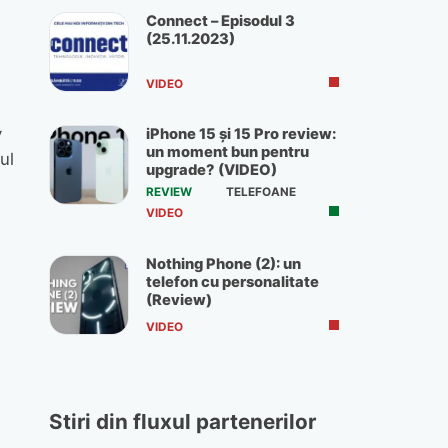
Connect – Episodul 3
(25.11.2023)
VIDEO
y
iPhone 15 și 15 Pro review:
un moment bun pentru
ul
upgrade? (VIDEO)
REVIEW
TELEFOANE
VIDEO
Nothing Phone (2): un
telefon cu personalitate
(Review)
VIDEO
Stiri din fluxul partenerilor