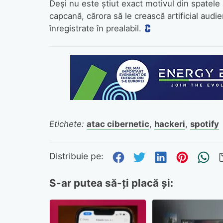
Deși nu este știut exact motivul din spatele a
capcană, cărora să le crească artificial audi
înregistrate în prealabil.
Etichete:
atac cibernetic
,
hackeri
,
spotify
Distribuie pe Fa
Distribuie pe 
Distribuie
Distri
Tr
Distribuie pe:
S-ar putea să-ți placă și: