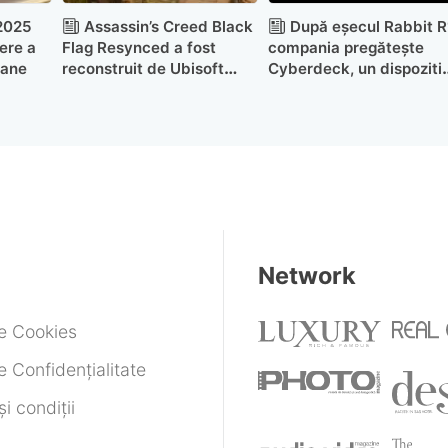
 2025
Assassin’s Creed Black
După eșecul Rabbit R
ere a
Flag Resynced a fost
compania pregătește
oane
reconstruit de Ubisoft
Cyberdeck, un dispoziti
deoarece ”nu puteau
programare cu AI
refolosi codul vechi”
Network
de Cookies
e Confidențialitate
i condiții