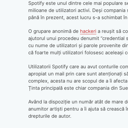
Spotify este unul dintre cele mai populare s
milioane de utilizatori activi. Deși compani
până în prezent, acest lucru s-a schimbat în
O grupare anonimă de
hackeri
a reușit să c
ajutorul unui procedeu denumit “credential s
cu nume de utilizatori și parole provenite din
că foarte mulți utilizatori folosesc aceleași 
Utilizatorii Spotify care au avut conturile co
apropiat un mail prin care sunt atenționați 
complex, acesta nu are scopul de a îi afecta
Ținta principală este chiar compania din Su
Având la dispoziție un număr atât de mare de
anumitor artiști pentru a îi ajuta să crească
drepturile de autor.