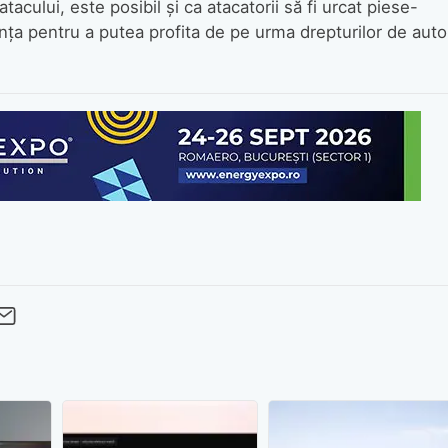
tacului, este posibil și ca atacatorii să fi urcat piese-
ența pentru a putea profita de pe urma drepturilor de auto
cebook
Twitter
 pe LinkedIn
buie pe Pinterest
imite prin whatsapp
Trimite pe Email