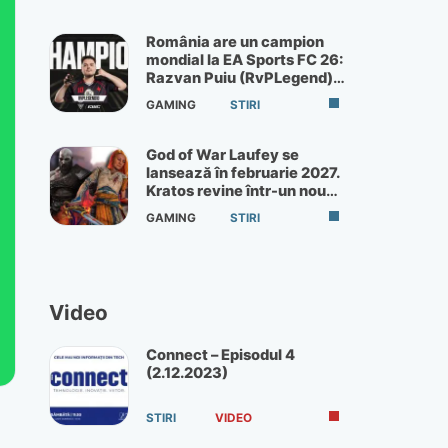
România are un campion
mondial la EA Sports FC 26:
Razvan Puiu (RvPLegend)
câștigă turneul de la Paris
GAMING
STIRI
God of War Laufey se
lansează în februarie 2027.
Kratos revine într-un nou
God of War
GAMING
STIRI
Video
Connect – Episodul 4
(2.12.2023)
STIRI
VIDEO