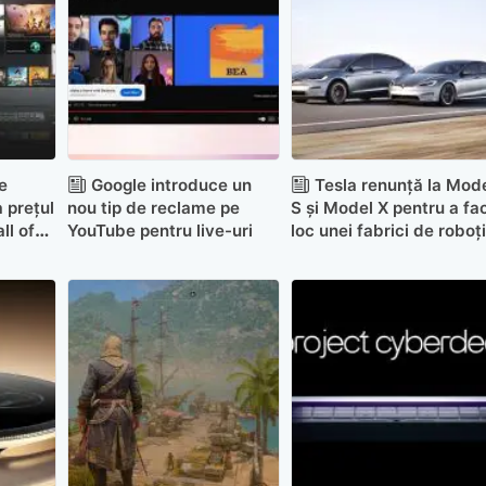
e
Google introduce un
Tesla renunță la Mod
a prețul
nou tip de reclame pe
S și Model X pentru a fa
ll of
YouTube pentru live-uri
loc unei fabrici de roboți