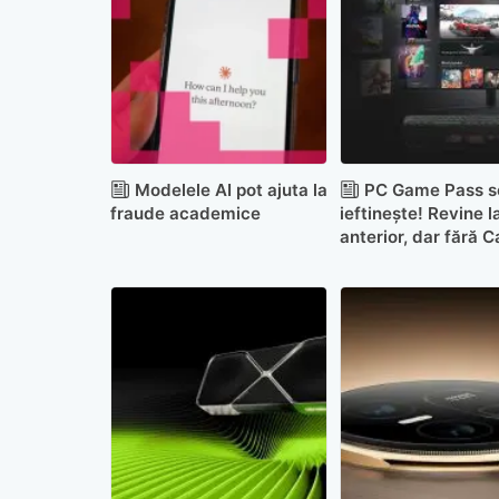
Modelele AI pot ajuta la
PC Game Pass s
fraude academice
ieftinește! Revine l
anterior, dar fără Ca
Duty